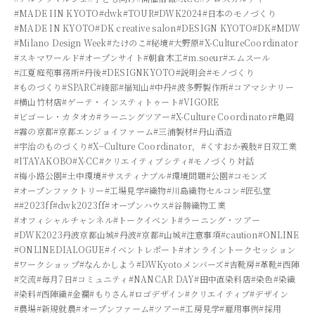
#MADE IIN KYOTO
#dwk
#TOUR
#DWK2024
#日本のモノづくり
#MADE IN KYOTO
#DK creative salon
#DESIGN KYOTO
#DK
#MDW
#Milano Design Week
#たけのこ
#秘境
#大野原
#X-CultureCoordinator
#スキマワールド
#オープンサイト
#朝倉木工
#m.soeur
#エムスール
#江夏庭苑事務所
#丹後
#DESIGNKYOTO
#説明会
#モノづくり
#ものづくり
#SPARC
#綾部
#福知山
#中丹
#波多野製作所
#コアマシナリー
#横山竹材店
#ゲーテ・インスティトゥート
#VIGORE
#ビゴーレ・カタオカ
#ラーニングツアー
#X-Culture Coordinator
#亀岡
#霧の京都
#京都エンジョイファーム
#三浦製材
#丹山酒造
#宇治のものづくり
#X−Culture Coordinator，
#くすおか義肢
#日双工業
#ITAYAKOBO
#X-CC
#クリエイティブシティ
#モノづくり対話
#梅小路公園
#土中環境
#サスティナブル
#環境問題
#公園
#コモンズ
#オープンファクトリー
#工場見学
#織物
#川島織物セルコン
#匠弘堂
##2023ff
#dwk2023ff
#オープンハウス
#谷勝織物工業
#オフィシャルチャンネル
#トークイベント
#ラーニング・ツアー
#DWK2023丹波京都山城
#丹波
#京都
#山城
#注意事項
#caution
#ONLINE
#ONLINEDIALOGUE
#イベントレポート
#オンライントークセッション
#ワークショップ
#なんかしよう
#DWKyotoメンバーズ
#吉靴房
#革靴
#西陣
#交流
#毎月7日
#コミュニティ
#NANCAR DAY
#田中直染料店
#染色
#染織
#染料
#西陣織
#金襴
#もりさん
#ロゴデザイン
#クリエイティブ
#デザイン
#農場
#新規就農
#オープンファーム
#ツアー
#工房見学
#雇用事例
#採用