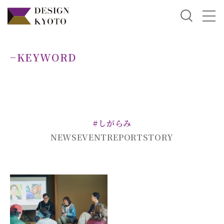
−KEYWORD
#しがらみ
NEWS
EVENT
REPORT
STORY