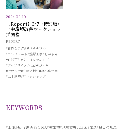
2026.03.10
【Report】3/7 <特別版>
土中環境改善ワークショッ
プ開催！
REPORT
#自然欠乏症
#サステナブル
#コンクリート
#護岸工事
#しがらみ
#自然再生
#リワイルディング
#アップサイクル
#公園づくり
#ナウシカ
#生物多様性
#梅小路公園
#土中環境
#ワークショップ
KEYWORDS
#土壌肥沃度調査
#SOFIX
#微生物
#地域循環共生圏
#循環
#里山の知恵