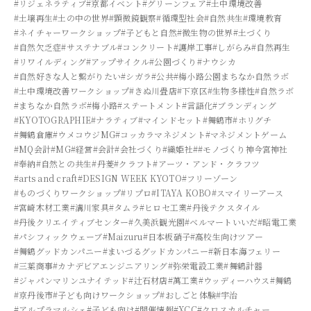
#リジェネラティブ
#京都イベント
#グリーンフェア
#土中環境改善
#土壌再生
#土の中の世界
#顕微鏡観察
#循環型社会
#自然共生
#環境教育
#ネイチャーワークショップ
#子どもと自然
#微生物の世界
#土づくり
#自然欠乏症
#サステナブル
#コンクリート
#護岸工事
#しがらみ
#自然再生
#リワイルディング
#アップサイクル
#公園づくり
#ナウシカ
#自然好きな人と繋がりたい
#シガラ
#公共
#梅小路公園まちなか自然ラボ
#土中環境改善ワークショップ
#きぬ川畳店
#下京区
#生物多様性
#自然ラボ
#まちなか自然ラボ
#梅小路
#ステートメント
#言語化
#ブランディング
#KYOTOGRAPHIE
#ナラティブ
#マインドセット
#舞鶴市
#ホリグチ
#舞鶴倉庫
#ウメコウジMG
#コッカラマネジメント
#マネジメントゲーム
#MQ会計
#MG
#経営
#会計
#会社づくり
#織姫社
##モノづくり神今宮神社
#奉納
#自然との共生
#丹菱
#クラフト
#アーツ・アンド・クラフツ
#arts and craft
#DESIGN WEEK KYOTO
#フリーゾーン
#ものづくりワークショップ
#リプロ
#ITAYA KOBO
#スマイリーアース
#宮崎木材工業
#溝川家具
#タムラ
#ヒロセ工業
#丹後テクスタイル
#丹後クリエイティブセンター
#久美浜観光園
#ベルマートいいだ
#昭電工業
#パシフィックウェーブ
#Maizuru
#日本板硝子
#高校生向けツアー
#舞鶴グッドカンパニー
#まいづるグッドカンパニー
#新日本海フェリー
#三葉商事
#カナデビアエンジニアリング
#弥栄電設工業
#舞鶴計器
#ジャパンマリンユナイテッド
#辻石材店
#萬工業
#ウッディーハウス
#舞鶴
#京丹後市
#子ども向けワークショップ
#おしごと体験
#宇治
#アルプラマルシェ
#子ども向け
#開催情報
#XCC
#クロスカルチャー