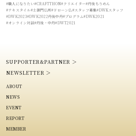
#職人になりたい
#CRAFTTHON
#クリエイター
#丹後ちりめん
#テキスタイル
#土御門仏所
#ドローン仏
#スタッフ募集
#DWKスタッフ
#DWK2023
#DWK2022丹後中丹
#プログラム
#DWK2021
#オンライン対談
#丹後・中丹
#DWT2021
SUPPORTER&PARTNER ＞
NEWSLETTER ＞
ABOUT
NEWS
EVENT
REPORT
MEMBER