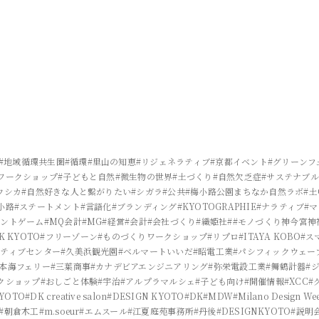
#地域循環共生圏
#循環
#里山の知恵
#リジェネラティブ
#京都イベント
#グリーンフ
ワークショップ
#子どもと自然
#微生物の世界
#土づくり
#自然欠乏症
#サステナブル
ウシカ
#自然好きな人と繋がりたい
#シガラ
#公共
#梅小路公園まちなか自然ラボ
#
小路
#ステートメント
#言語化
#ブランディング
#KYOTOGRAPHIE
#ナラティブ
#
メントゲーム
#MQ会計
#MG
#経営
#会計
#会社づくり
#織姫社
##モノづくり神今宮神
K KYOTO
#フリーゾーン
#ものづくりワークショップ
#リプロ
#ITAYA KOBO
#ス
イティブセンター
#久美浜観光園
#ベルマートいいだ
#昭電工業
#パシフィックウェー
日本海フェリー
#三葉商事
#カナデビアエンジニアリング
#弥栄電設工業
#舞鶴計器
#
クショップ
#おしごと体験
#宇治
#アルプラマルシェ
#子ども向け
#開催情報
#XCC
#
KYOTO
#DK creative salon
#DESIGN KYOTO
#DK
#MDW
#Milano Design We
#朝倉木工
#m.soeur
#エムスール
#江夏庭苑事務所
#丹後
#DESIGNKYOTO
#説明