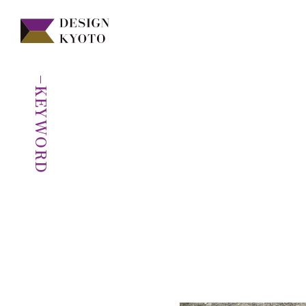
−KEYWORD