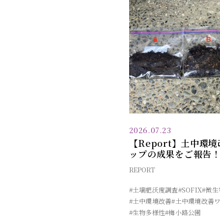
2026.07.23
【Report】土中環
ップの成果をご報告
REPORT
#土壌肥沃度調査
#SOFIX
#微生
#土中環境改善
#土中環境改善
#生物多様性
#梅小路公園