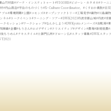
横山竹材店
#ゲーテ・インスティトゥート
#VIGORE
#ビゴーレ・カタオカ
#ラーニ
製材
#丹山酒造
#宇治のものづくり
#X−Culture Coordinator，
#くすおか義肢
#日
ナブル
#環境問題
#公園
#コモンズ
#オープンファクトリー
#工場見学
#織物
#川島織
ャンネル
#トークイベント
#ラーニング・ツアー
#DWK2023丹波京都山城
#丹波
#京
トークセッション
#ワークショップ
#なんかしよう
#DWKyotoメンバーズ
#吉靴房
#
#西陣織
#金襴
#もりさん
#ロゴデザイン
#クリエイティブ
#デザイン
#農場
#新規就農
丹後ちりめん
#テキスタイル
#土御門仏所
#ドローン仏
#スタッフ募集
#DWKスタッ
WT2021