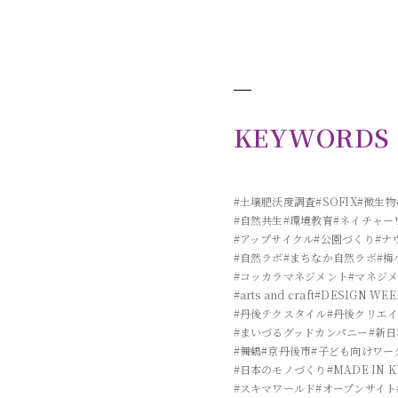
KEYWORDS
#土壌肥沃度調査
#SOFIX
#微生物
#自然共生
#環境教育
#ネイチャー
#アップサイクル
#公園づくり
#ナ
#自然ラボ
#まちなか自然ラボ
#梅
#コッカラマネジメント
#マネジ
#arts and craft
#DESIGN WEE
#丹後テクスタイル
#丹後クリエ
#まいづるグッドカンパニー
#新
#舞鶴
#京丹後市
#子ども向けワー
#日本のモノづくり
#MADE IN 
#スキマワールド
#オープンサイト