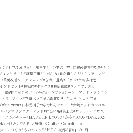
ェア
#土中環境改善
#土壌再生
#土の中の世界
#顕微鏡観察
#循環型社会
#コンクリート
#護岸工事
#しがらみ
#自然再生
#リワイルディング
土中環境改善ワークショップ
#きぬ川畳店
#下京区
#生物多様性
マインドセット
#舞鶴市
#ホリグチ
#舞鶴倉庫
#ウメコウジMG
社
#奉納
#自然との共生
#丹菱
#クラフト
#アーツ・アンド・クラフツ
マイリーアース
#宮崎木材工業
#溝川家具
#タムラ
#ヒロセ工業
ブ
#Maizuru
#日本板硝子
#高校生向けツアー
#舞鶴グッドカンパニー
ジャパンマリンユナイテッド
#辻石材店
#萬工業
#ウッディーハウス
クロスカルチャー
#MADE IIN KYOTO
#dwk
#TOUR
#DWK2024
ek
#たけのこ
#秘境
#大野原
#X-CultureCoordinator
会
#モノづくり
#ものづくり
#SPARC
#綾部
#福知山
#中丹