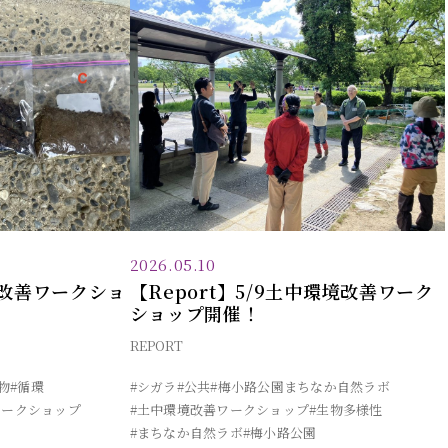
2026.05.10
境改善ワークショ
【Report】5/9土中環境改善ワーク
！
ショップ開催！
REPORT
物
#循環
#シガラ
#公共
#梅小路公園まちなか自然ラボ
ワークショップ
#土中環境改善ワークショップ
#生物多様性
#まちなか自然ラボ
#梅小路公園