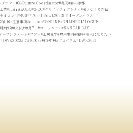
ングツアー
#X-Culture Coordinator
#亀岡
#霧の京都
双工業
#ITAYAKOBO
#X-CC
#クリエイティブシティ
#モノづくり対話
物セルコン
#匠弘堂
##2023ff
#dwk2023ff
#オープンハウス
都
#山城
#注意事項
#caution
#ONLINE
#ONLINEDIALOGUE
革靴
#西陣
#交流
#毎月7日
#コミュニティ
#NANCAR DAY
#オープンファーム
#ツアー
#工房見学
#雇用事例
#採用
#職人になりたい
フ
#DWK2023
#DWK2022丹後中丹
#プログラム
#DWK2021