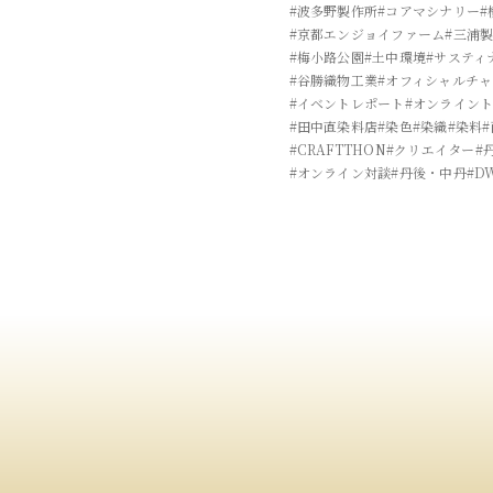
#波多野製作所
#コアマシナリー
#
#京都エンジョイファーム
#三浦
#梅小路公園
#土中環境
#サスティ
#谷勝織物工業
#オフィシャルチ
#イベントレポート
#オンライン
#田中直染料店
#染色
#染織
#染料
#CRAFTTHON
#クリエイター
#
#オンライン対談
#丹後・中丹
#D