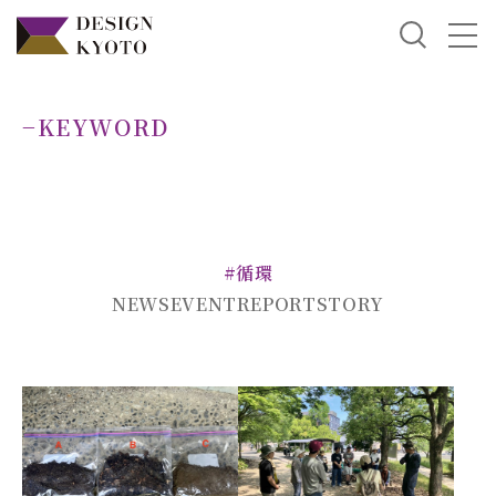
−KEYWORD
#循環
NEWS
EVENT
REPORT
STORY