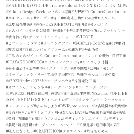
#MADE IN KYOTO
#DK creative salon
#DESIGN KYOTO
#DK
#MDW
#Milano Design Week
#たけのこ
#秘境
#大野原
#X-CultureCoordinator
#スキマワールド
#オープンサイト
#朝倉木工
#m.soeur
#エムスール
#江夏庭苑事務所
#丹後
#DESIGNKYOTO
#説明会
#モノづくり
#ものづくり
#SPARC
#綾部
#福知山
#中丹
#波多野製作所
#コアマシナリー
#横山竹材店
#ゲーテ・インスティトゥート
#VIGORE
#ビゴーレ・カタオカ
#ラーニングツアー
#X-Culture Coordinator
#亀岡
#霧の京都
#京都エンジョイファーム
#三浦製材
#丹山酒造
#宇治のものづくり
#X−Culture Coordinator，
#くすおか義肢
#日双工業
#ITAYAKOBO
#X-CC
#クリエイティブシティ
#モノづくり対話
#梅小路公園
#土中環境
#サスティナブル
#環境問題
#公園
#コモンズ
#オープンファクトリー
#工場見学
#織物
#川島織物セルコン
#匠弘堂
##2023ff
#dwk2023ff
#オープンハウス
#谷勝織物工業
#オフィシャルチャンネル
#トークイベント
#ラーニング・ツアー
#DWK2023丹波京都山城
#丹波
#京都
#山城
#注意事項
#caution
#ONLINE
#ONLINEDIALOGUE
#イベントレポート
#オンライントークセッション
#ワークショップ
#なんかしよう
#DWKyotoメンバーズ
#吉靴房
#革靴
#西陣
#交流
#毎月7日
#コミュニティ
#NANCAR DAY
#田中直染料店
#染色
#染織
#染料
#西陣織
#金襴
#もりさん
#ロゴデザイン
#クリエイティブ
#デザイン
#農場
#新規就農
#オープンファーム
#ツアー
#工房見学
#雇用事例
#採用
#職人になりたい
#CRAFTTHON
#クリエイター
#丹後ちりめん