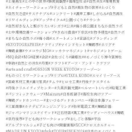
#土壌再生
#土の中の世界
#顕微鏡観察
#循環型社会
#自然共生
#環境教育
#ネイチャーワークショップ
#子どもと自然
#微生物の世界
#土づくり
#自然欠乏症
#サステナブル
#コンクリート
#護岸工事
#しがらみ
#自然再生
#リワイルディング
#アップサイクル
#公園づくり
#ナウシカ
#自然好きな人と繋がりたい
#シガラ
#公共
#梅小路公園まちなか自然ラボ
#土中環境改善ワークショップ
#きぬ川畳店
#下京区
#生物多様性
#自然ラボ
#まちなか自然ラボ
#梅小路
#ステートメント
#言語化
#ブランディング
#KYOTOGRAPHIE
#ナラティブ
#マインドセット
#舞鶴市
#ホリグチ
#舞鶴倉庫
#ウメコウジMG
#コッカラマネジメント
#マネジメントゲーム
#MQ会計
#MG
#経営
#会計
#会社づくり
#織姫社
##モノづくり神今宮神社
#奉納
#自然との共生
#丹菱
#クラフト
#アーツ・アンド・クラフツ
#arts and craft
#DESIGN WEEK KYOTO
#フリーゾーン
#ものづくりワークショップ
#リプロ
#ITAYA KOBO
#スマイリーアース
#宮崎木材工業
#溝川家具
#タムラ
#ヒロセ工業
#丹後テクスタイル
#丹後クリエイティブセンター
#久美浜観光園
#ベルマートいいだ
#昭電工業
#パシフィックウェーブ
#Maizuru
#日本板硝子
#高校生向けツアー
#舞鶴グッドカンパニー
#まいづるグッドカンパニー
#新日本海フェリー
#三葉商事
#カナデビアエンジニアリング
#弥栄電設工業
#舞鶴計器
#ジャパンマリンユナイテッド
#辻石材店
#萬工業
#ウッディーハウス
#舞鶴
#京丹後市
#子ども向けワークショップ
#おしごと体験
#宇治
#アルプラマルシェ
#子ども向け
#開催情報
#XCC
#クロスカルチャー
#MADE IIN KYOTO
#dwk
#TOUR
#DWK2024
#日本のモノづくり