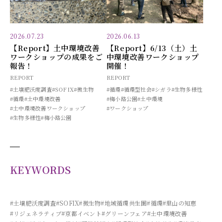
2026.07.23
2026.06.13
【Report】土中環境改善
【Report】6/13（土）土
ワークショップの成果をご
中環境改善ワークショップ
報告！
開催！
REPORT
REPORT
#土壌肥沃度調査
#SOFIX
#微生物
#循環
#循環型社会
#シガラ
#生物多様性
#循環
#土中環境改善
#梅小路公園
#土中環境
#土中環境改善ワークショップ
#ワークショップ
#生物多様性
#梅小路公園
KEYWORDS
#土壌肥沃度調査
#SOFIX
#微生物
#地域循環共生圏
#循環
#里山の知恵
#リジェネラティブ
#京都イベント
#グリーンフェア
#土中環境改善