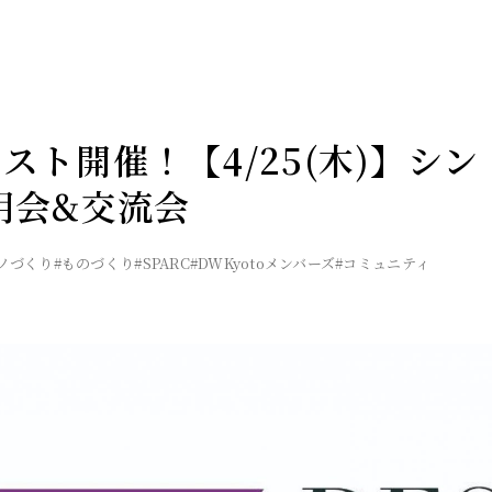
ラスト開催！【4/25(木)】シン
明会&交流会
ノづくり
#ものづくり
#SPARC
#DWKyotoメンバーズ
#コミュニティ