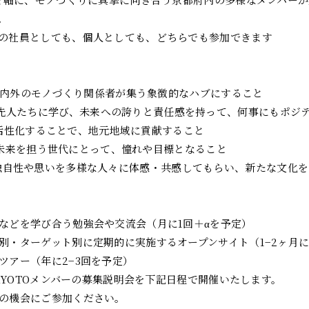
。
の社員としても、個人としても、どちらでも参加できます
内外のモノづくり関係者が集う象徴的なハブにすること
de 京都の先人たちに学び、未来への誇りと責任感を持って、何事にもポ
活性化することで、地元地域に貢献すること
の未来を担う世代にとって、憧れや目標となること
e 自社の独自性や思いを多様な人々に体感・共感してもらい、新たな文化
などを学び合う勉強会や交流会（月に1回＋αを予定）
別・ターゲット別に定期的に実施するオープンサイト（1−2ヶ月に
ツアー（年に2−3回を予定）
 KYOTOメンバーの募集説明会を下記日程で開催いたします。
の機会にご参加ください。