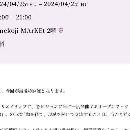
24/04/25
–
2024/04/25
THU
THU
:00 – 21:00
mekoji MArKEt 2階
料
会は、今回が最後の開催となります。
りクリエイティブに」をビジョンに年に一度開催するオープンファ
KYOTO」。8年の活動を経て、現場を開いて交流することは、当たり
て京都府内のモノづくりの担い手が集い、切磋琢磨するコミュニティ