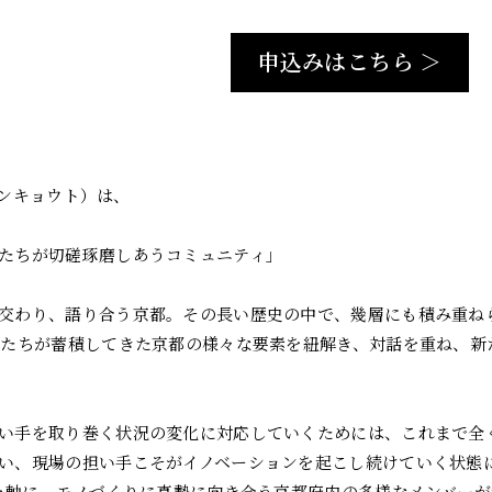
申込みはこちら ＞
ザインキョウト）は、
たちが切磋琢磨しあうコミュニティ」
わり、語り合う京都。その長い歴史の中で、幾層にも積み重ねられてきた
人たちが蓄積してきた京都の様々な要素を紐解き、対話を重ね、
い手を取り巻く状況の変化に対応していくためには、これまで全
い、現場の担い手こそがイノベーションを起こし続けていく状態になる
」を軸に、モノづくりに真摯に向き合う京都府内の多様なメンバー