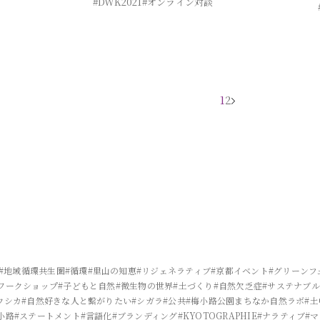
#DWK2021
#オンライン対談
1
2
#地域循環共生圏
#循環
#里山の知恵
#リジェネラティブ
#京都イベント
#グリーンフ
ワークショップ
#子どもと自然
#微生物の世界
#土づくり
#自然欠乏症
#サステナブル
ウシカ
#自然好きな人と繋がりたい
#シガラ
#公共
#梅小路公園まちなか自然ラボ
#
小路
#ステートメント
#言語化
#ブランディング
#KYOTOGRAPHIE
#ナラティブ
#