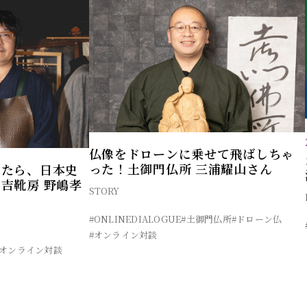
仏像をドローンに乗せて飛ばしちゃ
った！土御門仏所 三浦耀山さん
ったら、日本史
吉靴房 野嶋孝
STORY
#ONLINEDIALOGUE
#土御門仏所
#ドローン仏
#オンライン対談
#オンライン対談