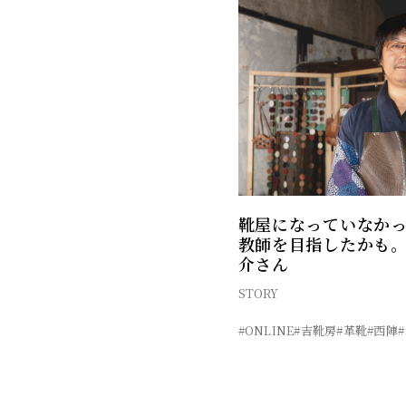
靴屋になっていなか
教師を目指したかも。
介さん
STORY
#ONLINE
#吉靴房
#革靴
#西陣