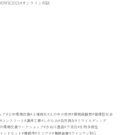
#DWK2021
#オンライン対談
ェア
#土中環境改善
#土壌再生
#土の中の世界
#顕微鏡観察
#循環型社会
#コンクリート
#護岸工事
#しがらみ
#自然再生
#リワイルディング
土中環境改善ワークショップ
#きぬ川畳店
#下京区
#生物多様性
マインドセット
#舞鶴市
#ホリグチ
#舞鶴倉庫
#ウメコウジMG