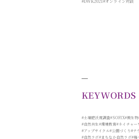
#DWK2021
#オンライン対談
投
稿
ナ
ビ
ゲ
ー
KEYWORDS
シ
ョ
ン
#土壌肥沃度調査
#SOFIX
#微生物
#自然共生
#環境教育
#ネイチャー
#アップサイクル
#公園づくり
#ナ
#自然ラボ
#まちなか自然ラボ
#梅