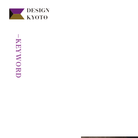
−KEYWORD