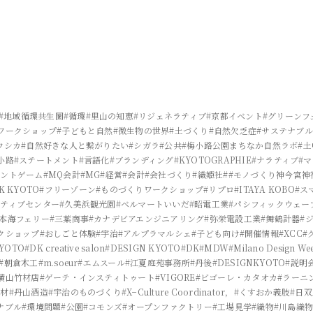
#地域循環共生圏
#循環
#里山の知恵
#リジェネラティブ
#京都イベント
#グリーンフ
ワークショップ
#子どもと自然
#微生物の世界
#土づくり
#自然欠乏症
#サステナブル
ウシカ
#自然好きな人と繋がりたい
#シガラ
#公共
#梅小路公園まちなか自然ラボ
#
小路
#ステートメント
#言語化
#ブランディング
#KYOTOGRAPHIE
#ナラティブ
#
メントゲーム
#MQ会計
#MG
#経営
#会計
#会社づくり
#織姫社
##モノづくり神今宮神
K KYOTO
#フリーゾーン
#ものづくりワークショップ
#リプロ
#ITAYA KOBO
#ス
イティブセンター
#久美浜観光園
#ベルマートいいだ
#昭電工業
#パシフィックウェー
日本海フェリー
#三葉商事
#カナデビアエンジニアリング
#弥栄電設工業
#舞鶴計器
#
クショップ
#おしごと体験
#宇治
#アルプラマルシェ
#子ども向け
#開催情報
#XCC
#
KYOTO
#DK creative salon
#DESIGN KYOTO
#DK
#MDW
#Milano Design We
#朝倉木工
#m.soeur
#エムスール
#江夏庭苑事務所
#丹後
#DESIGNKYOTO
#説明
横山竹材店
#ゲーテ・インスティトゥート
#VIGORE
#ビゴーレ・カタオカ
#ラーニ
製材
#丹山酒造
#宇治のものづくり
#X−Culture Coordinator，
#くすおか義肢
#日
ナブル
#環境問題
#公園
#コモンズ
#オープンファクトリー
#工場見学
#織物
#川島織