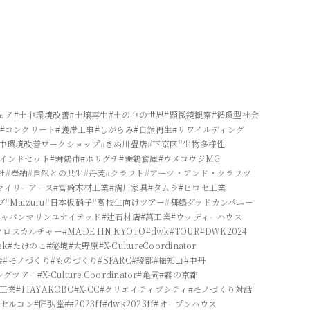
ェア
#土中環境改善
#土壌再生
#土の中の世界
#顕微鏡観察
#循環型社会
#コンクリート
#護岸工事
#しがらみ
#自然再生
#リワイルディング
土中環境改善ワークショップ
#きぬ川畳店
#下京区
#生物多様性
マインドセット
#舞鶴市
#ホリグチ
#舞鶴倉庫
#ウメコウジMG
社
#奉納
#自然との共生
#丹菱
#クラフト
#アーツ・アンド・クラフツ
マイリーアース
#宮崎木材工業
#溝川家具
#タムラ
#ヒロセ工業
ブ
#Maizuru
#日本板硝子
#高校生向けツアー
#舞鶴グッドカンパニー
ジャパンマリンユナイテッド
#辻石材店
#萬工業
#ウッディーハウス
クロスカルチャー
#MADE IIN KYOTO
#dwk
#TOUR
#DWK2024
ek
#たけのこ
#秘境
#大野原
#X-CultureCoordinator
会
#モノづくり
#ものづくり
#SPARC
#綾部
#福知山
#中丹
ングツアー
#X-Culture Coordinator
#亀岡
#霧の京都
双工業
#ITAYAKOBO
#X-CC
#クリエイティブシティ
#モノづくり対話
物セルコン
#匠弘堂
##2023ff
#dwk2023ff
#オープンハウス