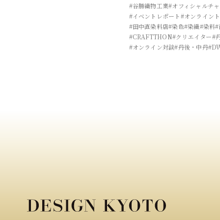
#谷勝織物工業
#オフィシャルチ
#イベントレポート
#オンライン
#田中直染料店
#染色
#染織
#染料
#CRAFTTHON
#クリエイター
#
#オンライン対談
#丹後・中丹
#D