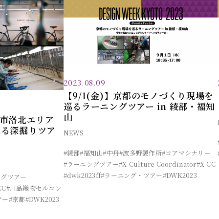
2023.08.09
【9/1(金)】京都のモノづくり現場を
巡るラーニングツアー in 綾部・福知
山
京都市洛北エリア
巡る深掘りツア
NEWS
#綾部
#福知山
#中丹
#波多野製作所
#コアマシナリー
#ラーニングツアー
#X-Culture Coordinator
#X-CC
#dwk2023ff
#ラーニング・ツアー
#DWK2023
ングツアー
CC
#川島織物セルコン
アー
#京都
#DWK2023