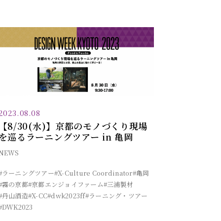
2023.08.08
【8/30(水)】京都のモノづくり現場
を巡るラーニングツアー in 亀岡
NEWS
#ラーニングツアー
#X-Culture Coordinator
#亀岡
#霧の京都
#京都エンジョイファーム
#三浦製材
#丹山酒造
#X-CC
#dwk2023ff
#ラーニング・ツアー
#DWK2023