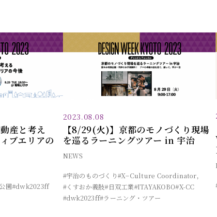
2023.08.08
R不動産と考え
【8/29(火)】京都のモノづくり現場
ティブエリアの
を巡るラーニングツアー in 宇治
NEWS
#宇治のものづくり
#X−Culture Coordinator，
路公園
#dwk2023ff
#くすおか義肢
#日双工業
#ITAYAKOBO
#X-CC
#dwk2023ff
#ラーニング・ツアー