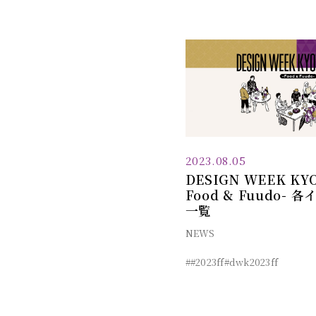
2023.08.05
DESIGN WEEK KYO
Food & Fuudo-
一覧
NEWS
##2023ff
#dwk2023ff