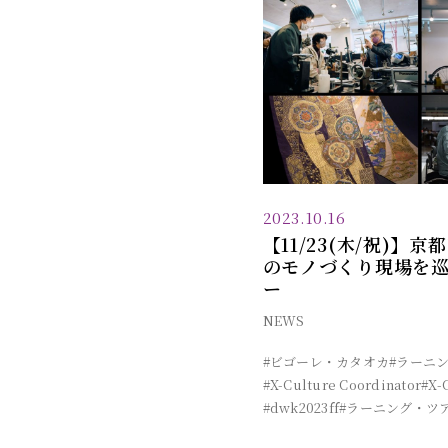
2023.10.16
【11/23(木/祝)】
のモノづくり現場を
ー
NEWS
#ビゴーレ・カタオカ
#ラーニ
#X-Culture Coordinator
#X-
#dwk2023ff
#ラーニング・ツ