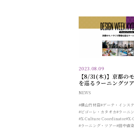
2023.08.09
【8/31(木)】京都
を巡るラーニングツアー
NEWS
#横山竹材店
#ゲーテ・インス
#ビゴーレ・カタオカ
#ラーニ
#X-Culture Coordinator
#X-
#ラーニング・ツアー
#田中直