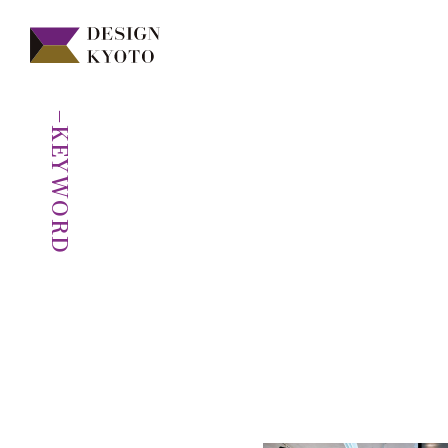
−KEYWORD