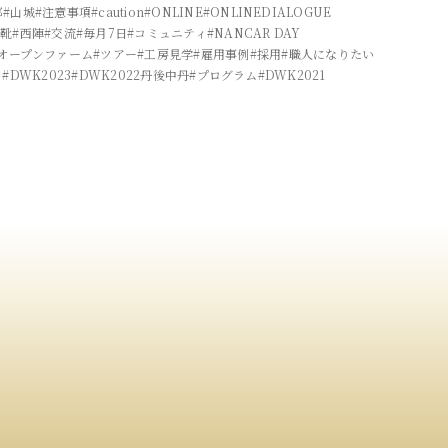
都
#山城
#注意事項
#caution
#ONLINE
#ONLINEDIALOGUE
革靴
#西陣
#交流
#毎月7日
#コミュニティ
#NANCAR DAY
#オープンファーム
#ツアー
#工房見学
#雇用事例
#採用
#職人になりたい
フ
#DWK2023
#DWK2022丹後中丹
#プログラム
#DWK2021