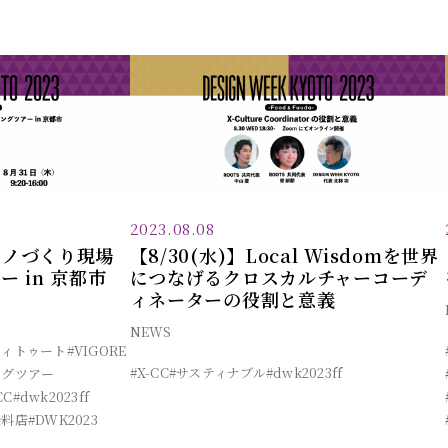
2023.08.08
のモノづくり現場
【8/30(水)】Local Wisdomを世界
 in 京都市
につなげるクロスカルチャーコーデ
ィネーターの役割と意義
NEWS
ティトゥート
#VIGORE
#X-CC
#サスティナブル
#dwk2023ff
ングツアー
CC
#dwk2023ff
染料店
#DWK2023