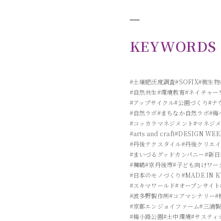
KEYWORDS
#土壌肥沃度調査
#SOFIX
#微生物
#自然共生
#環境教育
#ネイチャー
#アップサイクル
#公園づくり
#ナ
#自然ラボ
#まちなか自然ラボ
#梅
#コッカラマネジメント
#マネジ
#arts and craft
#DESIGN WEE
#丹後テクスタイル
#丹後クリエ
#まいづるグッドカンパニー
#新
#舞鶴
#京丹後市
#子ども向けワー
#日本のモノづくり
#MADE IN 
#スキマワールド
#オープンサイト
#波多野製作所
#コアマシナリー
#
#京都エンジョイファーム
#三浦
#梅小路公園
#土中環境
#サスティ