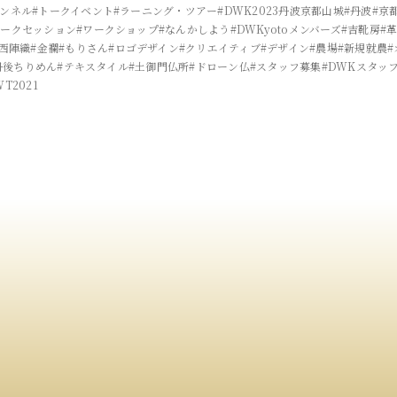
ャンネル
#トークイベント
#ラーニング・ツアー
#DWK2023丹波京都山城
#丹波
#京
トークセッション
#ワークショップ
#なんかしよう
#DWKyotoメンバーズ
#吉靴房
#
#西陣織
#金襴
#もりさん
#ロゴデザイン
#クリエイティブ
#デザイン
#農場
#新規就農
丹後ちりめん
#テキスタイル
#土御門仏所
#ドローン仏
#スタッフ募集
#DWKスタッ
WT2021