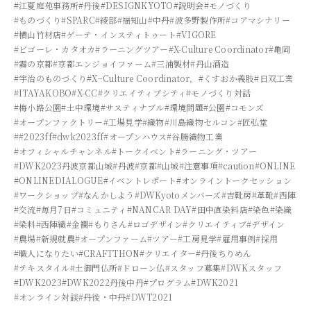
#江夏庭苑事務所
#丹後
#DESIGNKYOTO
#説明会
#モノづくり
#ものづくり
#SPARC
#綾部
#福知山
#中丹
#波多野製作所
#コアマシナリー
#横山竹材店
#ゲーテ・インスティトゥート
#VIGORE
#ビゴーレ・カタオカ
#ラーニングツアー
#X-Culture Coordinator
#亀岡
#霧の京都
#京都エンジョイファーム
#三浦製材
#丹山酒造
#宇治のものづくり
#X−Culture Coordinator，
#くすおか義肢
#日双工業
#ITAYAKOBO
#X-CC
#クリエイティブシティ
#モノづくり対話
#梅小路公園
#土中環境
#サスティナブル
#環境問題
#公園
#コモンズ
#オープンファクトリー
#工場見学
#織物
#川島織物セルコン
#匠弘堂
##2023ff
#dwk2023ff
#オープンハウス
#谷勝織物工業
#オフィシャルチャンネル
#トークイベント
#ラーニング・ツアー
#DWK2023丹波京都山城
#丹波
#京都
#山城
#注意事項
#caution
#ONLINE
#ONLINEDIALOGUE
#イベントレポート
#オンライントークセッション
#ワークショップ
#なんかしよう
#DWKyotoメンバーズ
#吉靴房
#革靴
#西陣
#交流
#毎月7日
#コミュニティ
#NANCAR DAY
#田中直染料店
#染色
#染織
#染料
#西陣織
#金襴
#もりさん
#ロゴデザイン
#クリエイティブ
#デザイン
#農場
#新規就農
#オープンファーム
#ツアー
#工房見学
#雇用事例
#採用
#職人になりたい
#CRAFTTHON
#クリエイター
#丹後ちりめん
#テキスタイル
#土御門仏所
#ドローン仏
#スタッフ募集
#DWKスタッフ
#DWK2023
#DWK2022丹後中丹
#プログラム
#DWK2021
#オンライン対談
#丹後・中丹
#DWT2021