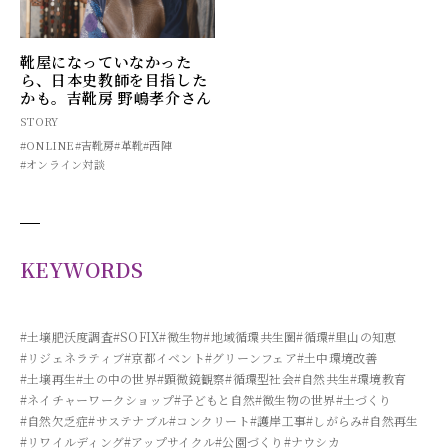
靴屋になっていなかった
ら、日本史教師を目指した
かも。吉靴房 野嶋孝介さん
STORY
#ONLINE
#吉靴房
#革靴
#西陣
#オンライン対談
KEYWORDS
#土壌肥沃度調査
#SOFIX
#微生物
#地域循環共生圏
#循環
#里山の知恵
#リジェネラティブ
#京都イベント
#グリーンフェア
#土中環境改善
#土壌再生
#土の中の世界
#顕微鏡観察
#循環型社会
#自然共生
#環境教育
#ネイチャーワークショップ
#子どもと自然
#微生物の世界
#土づくり
#自然欠乏症
#サステナブル
#コンクリート
#護岸工事
#しがらみ
#自然再生
#リワイルディング
#アップサイクル
#公園づくり
#ナウシカ