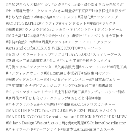
#自然好きな人と繋がりたい
#シガラ
#公共
#梅小路公園まちなか自然ラボ
#土中環境改善ワークショップ
#きぬ川畳店
#下京区
#生物多様性
#自然ラボ
#まちなか自然ラボ
#梅小路
#ステートメント
#言語化
#ブランディング
#KYOTOGRAPHIE
#ナラティブ
#マインドセット
#舞鶴市
#ホリグチ
#舞鶴倉庫
#ウメコウジMG
#コッカラマネジメント
#マネジメントゲーム
#MQ会計
#MG
#経営
#会計
#会社づくり
#織姫社
##モノづくり神今宮神社
#奉納
#自然との共生
#丹菱
#クラフト
#アーツ・アンド・クラフツ
#arts and craft
#DESIGN WEEK KYOTO
#フリーゾーン
#ものづくりワークショップ
#リプロ
#ITAYA KOBO
#スマイリーアース
#宮崎木材工業
#溝川家具
#タムラ
#ヒロセ工業
#丹後テクスタイル
#丹後クリエイティブセンター
#久美浜観光園
#ベルマートいいだ
#昭電工業
#パシフィックウェーブ
#Maizuru
#日本板硝子
#高校生向けツアー
#舞鶴グッドカンパニー
#まいづるグッドカンパニー
#新日本海フェリー
#三葉商事
#カナデビアエンジニアリング
#弥栄電設工業
#舞鶴計器
#ジャパンマリンユナイテッド
#辻石材店
#萬工業
#ウッディーハウス
#舞鶴
#京丹後市
#子ども向けワークショップ
#おしごと体験
#宇治
#アルプラマルシェ
#子ども向け
#開催情報
#XCC
#クロスカルチャー
#MADE IIN KYOTO
#dwk
#TOUR
#DWK2024
#日本のモノづくり
#MADE IN KYOTO
#DK creative salon
#DESIGN KYOTO
#DK
#MDW
#Milano Design Week
#たけのこ
#秘境
#大野原
#X-CultureCoordinator
#スキマワールド
#オープンサイト
#朝倉木工
#m.soeur
#エムスール