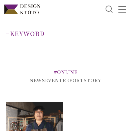
−KEYWORD
#ONLINE
NEWS
EVENT
REPORT
STORY