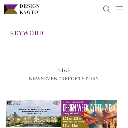
−KEYWORD
#dwk
NEWS
EVENT
REPORT
STORY