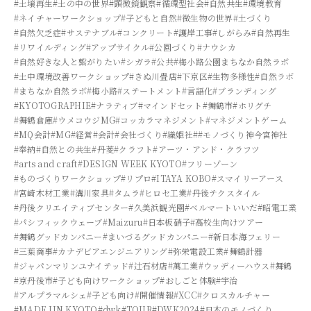
#土壌再生
#土の中の世界
#顕微鏡観察
#循環型社会
#自然共生
#環境教育
#ネイチャーワークショップ
#子どもと自然
#微生物の世界
#土づくり
#自然欠乏症
#サステナブル
#コンクリート
#護岸工事
#しがらみ
#自然再生
#リワイルディング
#アップサイクル
#公園づくり
#ナウシカ
#自然好きな人と繋がりたい
#シガラ
#公共
#梅小路公園まちなか自然ラボ
#土中環境改善ワークショップ
#きぬ川畳店
#下京区
#生物多様性
#自然ラボ
#まちなか自然ラボ
#梅小路
#ステートメント
#言語化
#ブランディング
#KYOTOGRAPHIE
#ナラティブ
#マインドセット
#舞鶴市
#ホリグチ
#舞鶴倉庫
#ウメコウジMG
#コッカラマネジメント
#マネジメントゲーム
#MQ会計
#MG
#経営
#会計
#会社づくり
#織姫社
##モノづくり神今宮神社
#奉納
#自然との共生
#丹菱
#クラフト
#アーツ・アンド・クラフツ
#arts and craft
#DESIGN WEEK KYOTO
#フリーゾーン
#ものづくりワークショップ
#リプロ
#ITAYA KOBO
#スマイリーアース
#宮崎木材工業
#溝川家具
#タムラ
#ヒロセ工業
#丹後テクスタイル
#丹後クリエイティブセンター
#久美浜観光園
#ベルマートいいだ
#昭電工業
#パシフィックウェーブ
#Maizuru
#日本板硝子
#高校生向けツアー
#舞鶴グッドカンパニー
#まいづるグッドカンパニー
#新日本海フェリー
#三葉商事
#カナデビアエンジニアリング
#弥栄電設工業
#舞鶴計器
#ジャパンマリンユナイテッド
#辻石材店
#萬工業
#ウッディーハウス
#舞鶴
#京丹後市
#子ども向けワークショップ
#おしごと体験
#宇治
#アルプラマルシェ
#子ども向け
#開催情報
#XCC
#クロスカルチャー
#MADE IIN KYOTO
#dwk
#TOUR
#DWK2024
#日本のモノづくり