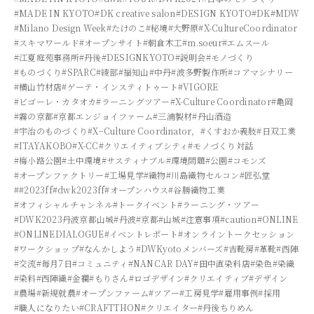
#MADE IN KYOTO
#DK creative salon
#DESIGN KYOTO
#DK
#MDW
#Milano Design Week
#たけのこ
#秘境
#大野原
#X-CultureCoordinator
#スキマワールド
#オープンサイト
#朝倉木工
#m.soeur
#エムスール
#江夏庭苑事務所
#丹後
#DESIGNKYOTO
#説明会
#モノづくり
#ものづくり
#SPARC
#綾部
#福知山
#中丹
#波多野製作所
#コアマシナリー
#横山竹材店
#ゲーテ・インスティトゥート
#VIGORE
#ビゴーレ・カタオカ
#ラーニングツアー
#X-Culture Coordinator
#亀岡
#霧の京都
#京都エンジョイファーム
#三浦製材
#丹山酒造
#宇治のものづくり
#X−Culture Coordinator，
#くすおか義肢
#日双工業
#ITAYAKOBO
#X-CC
#クリエイティブシティ
#モノづくり対話
#梅小路公園
#土中環境
#サスティナブル
#環境問題
#公園
#コモンズ
#オープンファクトリー
#工場見学
#織物
#川島織物セルコン
#匠弘堂
##2023ff
#dwk2023ff
#オープンハウス
#谷勝織物工業
#オフィシャルチャンネル
#トークイベント
#ラーニング・ツアー
#DWK2023丹波京都山城
#丹波
#京都
#山城
#注意事項
#caution
#ONLINE
#ONLINEDIALOGUE
#イベントレポート
#オンライントークセッション
#ワークショップ
#なんかしよう
#DWKyotoメンバーズ
#吉靴房
#革靴
#西陣
#交流
#毎月7日
#コミュニティ
#NANCAR DAY
#田中直染料店
#染色
#染織
#染料
#西陣織
#金襴
#もりさん
#ロゴデザイン
#クリエイティブ
#デザイン
#農場
#新規就農
#オープンファーム
#ツアー
#工房見学
#雇用事例
#採用
#職人になりたい
#CRAFTTHON
#クリエイター
#丹後ちりめん