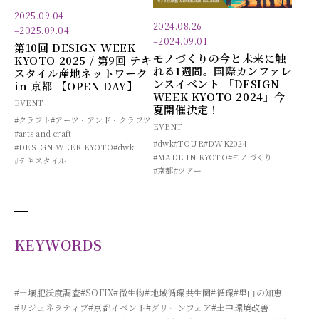
2025.09.04
2024.08.26
–
2025.09.04
–
2024.09.01
第10回 DESIGN WEEK
モノづくりの今と未来に触
KYOTO 2025 / 第9回 テキ
れる1週間。国際カンファレ
スタイル産地ネットワーク
ンスイベント 「DESIGN
in 京都 【OPEN DAY】
WEEK KYOTO 2024」今
EVENT
夏開催決定！
#クラフト
#アーツ・アンド・クラフツ
EVENT
#arts and craft
#dwk
#TOUR
#DWK2024
#DESIGN WEEK KYOTO
#dwk
#MADE IN KYOTO
#モノづくり
#テキスタイル
#京都
#ツアー
KEYWORDS
#土壌肥沃度調査
#SOFIX
#微生物
#地域循環共生圏
#循環
#里山の知恵
#リジェネラティブ
#京都イベント
#グリーンフェア
#土中環境改善