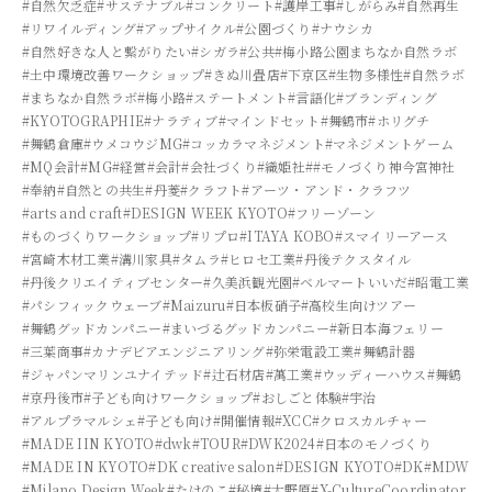
#自然欠乏症
#サステナブル
#コンクリート
#護岸工事
#しがらみ
#自然再生
#リワイルディング
#アップサイクル
#公園づくり
#ナウシカ
#自然好きな人と繋がりたい
#シガラ
#公共
#梅小路公園まちなか自然ラボ
#土中環境改善ワークショップ
#きぬ川畳店
#下京区
#生物多様性
#自然ラボ
#まちなか自然ラボ
#梅小路
#ステートメント
#言語化
#ブランディング
#KYOTOGRAPHIE
#ナラティブ
#マインドセット
#舞鶴市
#ホリグチ
#舞鶴倉庫
#ウメコウジMG
#コッカラマネジメント
#マネジメントゲーム
#MQ会計
#MG
#経営
#会計
#会社づくり
#織姫社
##モノづくり神今宮神社
#奉納
#自然との共生
#丹菱
#クラフト
#アーツ・アンド・クラフツ
#arts and craft
#DESIGN WEEK KYOTO
#フリーゾーン
#ものづくりワークショップ
#リプロ
#ITAYA KOBO
#スマイリーアース
#宮崎木材工業
#溝川家具
#タムラ
#ヒロセ工業
#丹後テクスタイル
#丹後クリエイティブセンター
#久美浜観光園
#ベルマートいいだ
#昭電工業
#パシフィックウェーブ
#Maizuru
#日本板硝子
#高校生向けツアー
#舞鶴グッドカンパニー
#まいづるグッドカンパニー
#新日本海フェリー
#三葉商事
#カナデビアエンジニアリング
#弥栄電設工業
#舞鶴計器
#ジャパンマリンユナイテッド
#辻石材店
#萬工業
#ウッディーハウス
#舞鶴
#京丹後市
#子ども向けワークショップ
#おしごと体験
#宇治
#アルプラマルシェ
#子ども向け
#開催情報
#XCC
#クロスカルチャー
#MADE IIN KYOTO
#dwk
#TOUR
#DWK2024
#日本のモノづくり
#MADE IN KYOTO
#DK creative salon
#DESIGN KYOTO
#DK
#MDW
#Milano Design Week
#たけのこ
#秘境
#大野原
#X-CultureCoordinator