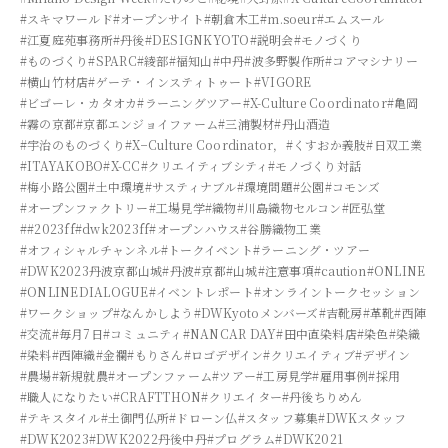
#スキマワールド
#オープンサイト
#朝倉木工
#m.soeur
#エムスール
#江夏庭苑事務所
#丹後
#DESIGNKYOTO
#説明会
#モノづくり
#ものづくり
#SPARC
#綾部
#福知山
#中丹
#波多野製作所
#コアマシナリー
#横山竹材店
#ゲーテ・インスティトゥート
#VIGORE
#ビゴーレ・カタオカ
#ラーニングツアー
#X-Culture Coordinator
#亀岡
#霧の京都
#京都エンジョイファーム
#三浦製材
#丹山酒造
#宇治のものづくり
#X−Culture Coordinator，
#くすおか義肢
#日双工業
#ITAYAKOBO
#X-CC
#クリエイティブシティ
#モノづくり対話
#梅小路公園
#土中環境
#サスティナブル
#環境問題
#公園
#コモンズ
#オープンファクトリー
#工場見学
#織物
#川島織物セルコン
#匠弘堂
##2023ff
#dwk2023ff
#オープンハウス
#谷勝織物工業
#オフィシャルチャンネル
#トークイベント
#ラーニング・ツアー
#DWK2023丹波京都山城
#丹波
#京都
#山城
#注意事項
#caution
#ONLINE
#ONLINEDIALOGUE
#イベントレポート
#オンライントークセッション
#ワークショップ
#なんかしよう
#DWKyotoメンバーズ
#吉靴房
#革靴
#西陣
#交流
#毎月7日
#コミュニティ
#NANCAR DAY
#田中直染料店
#染色
#染織
#染料
#西陣織
#金襴
#もりさん
#ロゴデザイン
#クリエイティブ
#デザイン
#農場
#新規就農
#オープンファーム
#ツアー
#工房見学
#雇用事例
#採用
#職人になりたい
#CRAFTTHON
#クリエイター
#丹後ちりめん
#テキスタイル
#土御門仏所
#ドローン仏
#スタッフ募集
#DWKスタッフ
#DWK2023
#DWK2022丹後中丹
#プログラム
#DWK2021