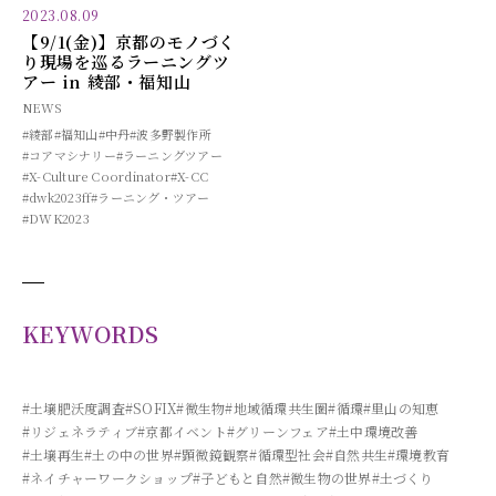
2023.08.09
【9/1(金)】京都のモノづく
り現場を巡るラーニングツ
アー in 綾部・福知山
NEWS
#綾部
#福知山
#中丹
#波多野製作所
#コアマシナリー
#ラーニングツアー
#X-Culture Coordinator
#X-CC
#dwk2023ff
#ラーニング・ツアー
#DWK2023
KEYWORDS
#土壌肥沃度調査
#SOFIX
#微生物
#地域循環共生圏
#循環
#里山の知恵
#リジェネラティブ
#京都イベント
#グリーンフェア
#土中環境改善
#土壌再生
#土の中の世界
#顕微鏡観察
#循環型社会
#自然共生
#環境教育
#ネイチャーワークショップ
#子どもと自然
#微生物の世界
#土づくり