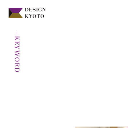
−KEYWORD