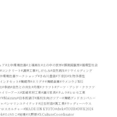
ェア
#土中環境改善
#土壌再生
#土の中の世界
#顕微鏡観察
#循環型社会
#コンクリート
#護岸工事
#しがらみ
#自然再生
#リワイルディング
土中環境改善ワークショップ
#きぬ川畳店
#下京区
#生物多様性
マインドセット
#舞鶴市
#ホリグチ
#舞鶴倉庫
#ウメコウジMG
社
#奉納
#自然との共生
#丹菱
#クラフト
#アーツ・アンド・クラフツ
マイリーアース
#宮崎木材工業
#溝川家具
#タムラ
#ヒロセ工業
ブ
#Maizuru
#日本板硝子
#高校生向けツアー
#舞鶴グッドカンパニー
ジャパンマリンユナイテッド
#辻石材店
#萬工業
#ウッディーハウス
クロスカルチャー
#MADE IIN KYOTO
#dwk
#TOUR
#DWK2024
ek
#たけのこ
#秘境
#大野原
#X-CultureCoordinator