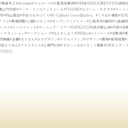
#朝倉木工
#m.soeur
#エムスール
#江夏庭苑事務所
#丹後
#DESIGNKYOTO
#説明
横山竹材店
#ゲーテ・インスティトゥート
#VIGORE
#ビゴーレ・カタオカ
#ラーニ
製材
#丹山酒造
#宇治のものづくり
#X−Culture Coordinator，
#くすおか義肢
#日
ナブル
#環境問題
#公園
#コモンズ
#オープンファクトリー
#工場見学
#織物
#川島織
ャンネル
#トークイベント
#ラーニング・ツアー
#DWK2023丹波京都山城
#丹波
#京
トークセッション
#ワークショップ
#なんかしよう
#DWKyotoメンバーズ
#吉靴房
#
#西陣織
#金襴
#もりさん
#ロゴデザイン
#クリエイティブ
#デザイン
#農場
#新規就農
丹後ちりめん
#テキスタイル
#土御門仏所
#ドローン仏
#スタッフ募集
#DWKスタッ
WT2021