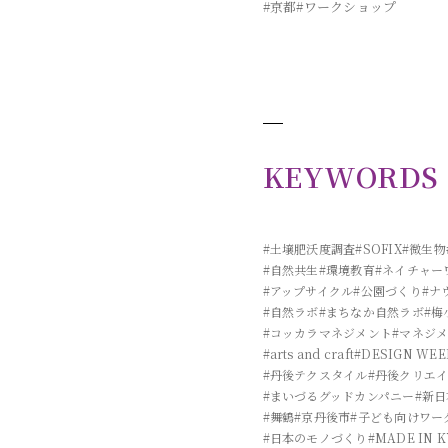
#京都
#ワークショップ
KEYWORDS
#土壌肥沃度調査
#SOFIX
#微生物
#自然共生
#環境教育
#ネイチャー
#アップサイクル
#公園づくり
#ナ
#自然ラボ
#まちなか自然ラボ
#梅
#コッカラマネジメント
#マネジ
#arts and craft
#DESIGN WEE
#丹後テクスタイル
#丹後クリエ
#まいづるグッドカンパニー
#新
#舞鶴
#京丹後市
#子ども向けワー
#日本のモノづくり
#MADE IN 