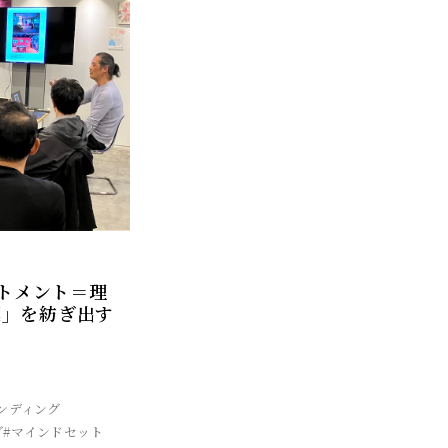
ートメント＝理
葉」を紡ぎ出す
ンディング
ブ
#マインドセット