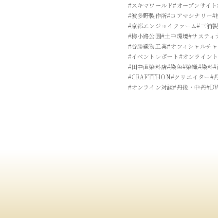
#スキマワールド
#オープンサイト
#波多野製作所
#コアマシナリー
#
#京都エンジョイファーム
#三浦
#梅小路公園
#土中環境
#サスティ
#谷勝織物工業
#オフィシャルチ
#イベントレポート
#オンライン
#田中直染料店
#染色
#染織
#染料
#CRAFTTHON
#クリエイター
#
#オンライン対談
#丹後・中丹
#D