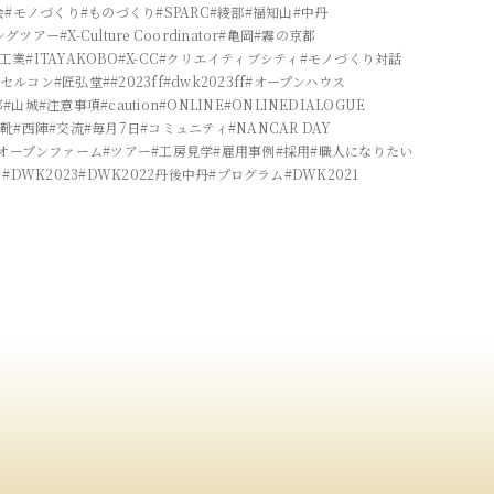
会
#モノづくり
#ものづくり
#SPARC
#綾部
#福知山
#中丹
ングツアー
#X-Culture Coordinator
#亀岡
#霧の京都
双工業
#ITAYAKOBO
#X-CC
#クリエイティブシティ
#モノづくり対話
物セルコン
#匠弘堂
##2023ff
#dwk2023ff
#オープンハウス
都
#山城
#注意事項
#caution
#ONLINE
#ONLINEDIALOGUE
革靴
#西陣
#交流
#毎月7日
#コミュニティ
#NANCAR DAY
#オープンファーム
#ツアー
#工房見学
#雇用事例
#採用
#職人になりたい
フ
#DWK2023
#DWK2022丹後中丹
#プログラム
#DWK2021