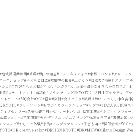
#地域循環共生圏
#循環
#里山の知恵
#リジェネラティブ
#京都イベント
#グリーンフ
ワークショップ
#子どもと自然
#微生物の世界
#土づくり
#自然欠乏症
#サステナブル
ウシカ
#自然好きな人と繋がりたい
#シガラ
#公共
#梅小路公園まちなか自然ラボ
#
小路
#ステートメント
#言語化
#ブランディング
#KYOTOGRAPHIE
#ナラティブ
#
メントゲーム
#MQ会計
#MG
#経営
#会計
#会社づくり
#織姫社
##モノづくり神今宮神
K KYOTO
#フリーゾーン
#ものづくりワークショップ
#リプロ
#ITAYA KOBO
#ス
イティブセンター
#久美浜観光園
#ベルマートいいだ
#昭電工業
#パシフィックウェー
日本海フェリー
#三葉商事
#カナデビアエンジニアリング
#弥栄電設工業
#舞鶴計器
#
クショップ
#おしごと体験
#宇治
#アルプラマルシェ
#子ども向け
#開催情報
#XCC
#
KYOTO
#DK creative salon
#DESIGN KYOTO
#DK
#MDW
#Milano Design We