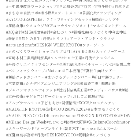
#土中環境改善ワークショップ
#きぬ川畳店
#下京区
#生物多様性
#自然ラボ
#まちなか自然ラボ
#梅小路
#ステートメント
#言語化
#ブランディング
#KYOTOGRAPHIE
#ナラティブ
#マインドセット
#舞鶴市
#ホリグチ
#舞鶴倉庫
#ウメコウジMG
#コッカラマネジメント
#マネジメントゲーム
#MQ会計
#MG
#経営
#会計
#会社づくり
#織姫社
##モノづくり神今宮神社
#奉納
#自然との共生
#丹菱
#クラフト
#アーツ・アンド・クラフツ
#arts and craft
#DESIGN WEEK KYOTO
#フリーゾーン
#ものづくりワークショップ
#リプロ
#ITAYA KOBO
#スマイリーアース
#宮崎木材工業
#溝川家具
#タムラ
#ヒロセ工業
#丹後テクスタイル
#丹後クリエイティブセンター
#久美浜観光園
#ベルマートいいだ
#昭電工業
#パシフィックウェーブ
#Maizuru
#日本板硝子
#高校生向けツアー
#舞鶴グッドカンパニー
#まいづるグッドカンパニー
#新日本海フェリー
#三葉商事
#カナデビアエンジニアリング
#弥栄電設工業
#舞鶴計器
#ジャパンマリンユナイテッド
#辻石材店
#萬工業
#ウッディーハウス
#舞鶴
#京丹後市
#子ども向けワークショップ
#おしごと体験
#宇治
#アルプラマルシェ
#子ども向け
#開催情報
#XCC
#クロスカルチャー
#MADE IIN KYOTO
#dwk
#TOUR
#DWK2024
#日本のモノづくり
#MADE IN KYOTO
#DK creative salon
#DESIGN KYOTO
#DK
#MDW
#Milano Design Week
#たけのこ
#秘境
#大野原
#X-CultureCoordinator
#スキマワールド
#オープンサイト
#朝倉木工
#m.soeur
#エムスール
#江夏庭苑事務所
#丹後
#DESIGNKYOTO
#説明会
#モノづくり