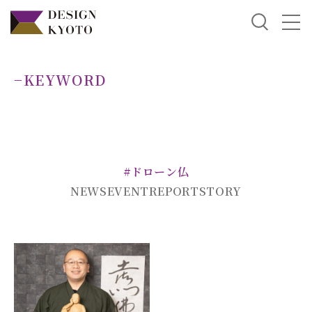
−KEYWORD
#ドローン仏
NEWS
EVENT
REPORT
STORY