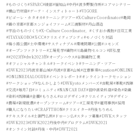
#ものづくり
#SPARC
#綾部
#福知山
#中丹
#波多野製作所
#コアマシナリー
#横山竹材店
#ゲーテ・インスティトゥート
#VIGORE
#ビゴーレ・カタオカ
#ラーニングツアー
#X-Culture Coordinator
#亀岡
#霧の京都
#京都エンジョイファーム
#三浦製材
#丹山酒造
#宇治のものづくり
#X−Culture Coordinator，
#くすおか義肢
#日双工業
#ITAYAKOBO
#X-CC
#クリエイティブシティ
#モノづくり対話
#梅小路公園
#土中環境
#サスティナブル
#環境問題
#公園
#コモンズ
#オープンファクトリー
#工場見学
#織物
#川島織物セルコン
#匠弘堂
##2023ff
#dwk2023ff
#オープンハウス
#谷勝織物工業
#オフィシャルチャンネル
#トークイベント
#ラーニング・ツアー
#DWK2023丹波京都山城
#丹波
#京都
#山城
#注意事項
#caution
#ONLINE
#ONLINEDIALOGUE
#イベントレポート
#オンライントークセッション
#ワークショップ
#なんかしよう
#DWKyotoメンバーズ
#吉靴房
#革靴
#西陣
#交流
#毎月7日
#コミュニティ
#NANCAR DAY
#田中直染料店
#染色
#染織
#染料
#西陣織
#金襴
#もりさん
#ロゴデザイン
#クリエイティブ
#デザイン
#農場
#新規就農
#オープンファーム
#ツアー
#工房見学
#雇用事例
#採用
#職人になりたい
#CRAFTTHON
#クリエイター
#丹後ちりめん
#テキスタイル
#土御門仏所
#ドローン仏
#スタッフ募集
#DWKスタッフ
#DWK2023
#DWK2022丹後中丹
#プログラム
#DWK2021
#オンライン対談
#丹後・中丹
#DWT2021