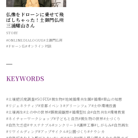
仏像をドローンに乗せて飛
ばしちゃった！土御門仏所
三浦耀山さん
STORY
#ONLINEDIALOGUE
#土御門仏所
#ドローン仏
#オンライン対談
KEYWORDS
#土壌肥沃度調査
#SOFIX
#微生物
#地域循環共生圏
#循環
#里山の知恵
#リジェネラティブ
#京都イベント
#グリーンフェア
#土中環境改善
#土壌再生
#土の中の世界
#顕微鏡観察
#循環型社会
#自然共生
#環境教育
#ネイチャーワークショップ
#子どもと自然
#微生物の世界
#土づくり
#自然欠乏症
#サステナブル
#コンクリート
#護岸工事
#しがらみ
#自然再生
#リワイルディング
#アップサイクル
#公園づくり
#ナウシカ
#自然好きな人と繋がりたい
#シガラ
#公共
#梅小路公園まちなか自然ラボ