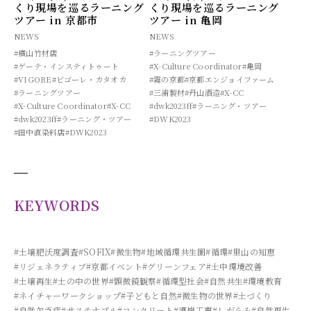
くり現場を巡るラーニング
くり現場を巡るラーニング
ツアー in 京都市
ツアー in 亀岡
NEWS
NEWS
#横山竹材店
#ラーニングツアー
#ゲーテ・インスティトゥート
#X-Culture Coordinator
#亀岡
#VIGORE
#ビゴーレ・カタオカ
#霧の京都
#京都エンジョイファーム
#ラーニングツアー
#三浦製材
#丹山酒造
#X-CC
#X-Culture Coordinator
#X-CC
#dwk2023ff
#ラーニング・ツアー
#dwk2023ff
#ラーニング・ツアー
#DWK2023
#田中直染料店
#DWK2023
KEYWORDS
#土壌肥沃度調査
#SOFIX
#微生物
#地域循環共生圏
#循環
#里山の知恵
#リジェネラティブ
#京都イベント
#グリーンフェア
#土中環境改善
#土壌再生
#土の中の世界
#顕微鏡観察
#循環型社会
#自然共生
#環境教育
#ネイチャーワークショップ
#子どもと自然
#微生物の世界
#土づくり
#自然欠乏症
#サステナブル
#コンクリート
#護岸工事
#しがらみ
#自然再生