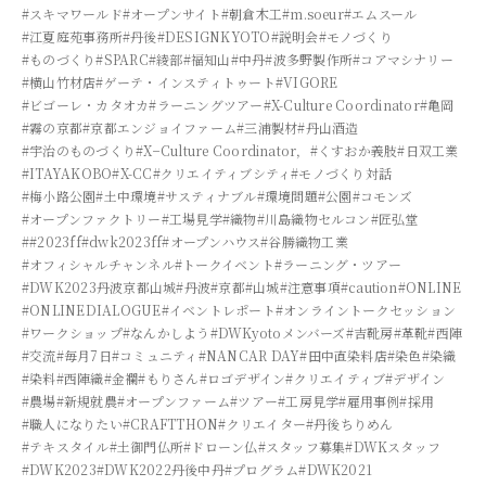
#スキマワールド
#オープンサイト
#朝倉木工
#m.soeur
#エムスール
#江夏庭苑事務所
#丹後
#DESIGNKYOTO
#説明会
#モノづくり
#ものづくり
#SPARC
#綾部
#福知山
#中丹
#波多野製作所
#コアマシナリー
#横山竹材店
#ゲーテ・インスティトゥート
#VIGORE
#ビゴーレ・カタオカ
#ラーニングツアー
#X-Culture Coordinator
#亀岡
#霧の京都
#京都エンジョイファーム
#三浦製材
#丹山酒造
#宇治のものづくり
#X−Culture Coordinator，
#くすおか義肢
#日双工業
#ITAYAKOBO
#X-CC
#クリエイティブシティ
#モノづくり対話
#梅小路公園
#土中環境
#サスティナブル
#環境問題
#公園
#コモンズ
#オープンファクトリー
#工場見学
#織物
#川島織物セルコン
#匠弘堂
##2023ff
#dwk2023ff
#オープンハウス
#谷勝織物工業
#オフィシャルチャンネル
#トークイベント
#ラーニング・ツアー
#DWK2023丹波京都山城
#丹波
#京都
#山城
#注意事項
#caution
#ONLINE
#ONLINEDIALOGUE
#イベントレポート
#オンライントークセッション
#ワークショップ
#なんかしよう
#DWKyotoメンバーズ
#吉靴房
#革靴
#西陣
#交流
#毎月7日
#コミュニティ
#NANCAR DAY
#田中直染料店
#染色
#染織
#染料
#西陣織
#金襴
#もりさん
#ロゴデザイン
#クリエイティブ
#デザイン
#農場
#新規就農
#オープンファーム
#ツアー
#工房見学
#雇用事例
#採用
#職人になりたい
#CRAFTTHON
#クリエイター
#丹後ちりめん
#テキスタイル
#土御門仏所
#ドローン仏
#スタッフ募集
#DWKスタッフ
#DWK2023
#DWK2022丹後中丹
#プログラム
#DWK2021