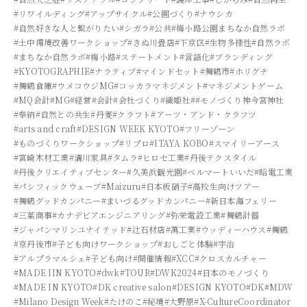
#リワイルディング
#アップサイクル
#公園づくり
#ナウシカ
#自然好きな人と繋がりたい
#シガラ
#公共
#梅小路公園まちなか自然ラボ
#土中環境改善ワークショップ
#きぬ川畳店
#下京区
#生物多様性
#自然ラボ
#まちなか自然ラボ
#梅小路
#ステートメント
#言語化
#ブランディング
#KYOTOGRAPHIE
#ナラティブ
#マインドセット
#舞鶴市
#ホリグチ
#舞鶴倉庫
#ウメコウジMG
#コッカラマネジメント
#マネジメントゲーム
#MQ会計
#MG
#経営
#会計
#会社づくり
#織姫社
##モノづくり神今宮神社
#奉納
#自然との共生
#丹菱
#クラフト
#アーツ・アンド・クラフツ
#arts and craft
#DESIGN WEEK KYOTO
#フリーゾーン
#ものづくりワークショップ
#リプロ
#ITAYA KOBO
#スマイリーアース
#宮崎木材工業
#溝川家具
#タムラ
#ヒロセ工業
#丹後テクスタイル
#丹後クリエイティブセンター
#久美浜観光園
#ベルマートいいだ
#昭電工業
#パシフィックウェーブ
#Maizuru
#日本板硝子
#高校生向けツアー
#舞鶴グッドカンパニー
#まいづるグッドカンパニー
#新日本海フェリー
#三葉商事
#カナデビアエンジニアリング
#弥栄電設工業
#舞鶴計器
#ジャパンマリンユナイテッド
#辻石材店
#萬工業
#ウッディーハウス
#舞鶴
#京丹後市
#子ども向けワークショップ
#おしごと体験
#宇治
#アルプラマルシェ
#子ども向け
#開催情報
#XCC
#クロスカルチャー
#MADE IIN KYOTO
#dwk
#TOUR
#DWK2024
#日本のモノづくり
#MADE IN KYOTO
#DK creative salon
#DESIGN KYOTO
#DK
#MDW
#Milano Design Week
#たけのこ
#秘境
#大野原
#X-CultureCoordinator