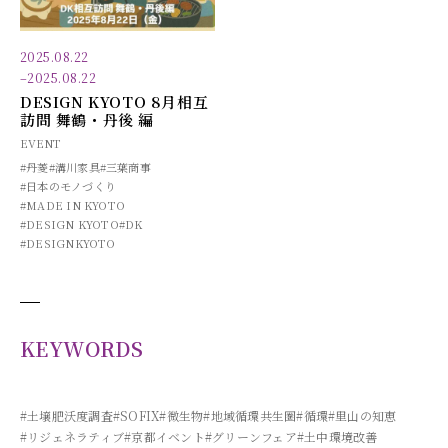
2025.08.22
–
2025.08.22
DESIGN KYOTO 8月相互
訪問 舞鶴・丹後 編
EVENT
#丹菱
#溝川家具
#三葉商事
#日本のモノづくり
#MADE IN KYOTO
#DESIGN KYOTO
#DK
#DESIGNKYOTO
KEYWORDS
#土壌肥沃度調査
#SOFIX
#微生物
#地域循環共生圏
#循環
#里山の知恵
#リジェネラティブ
#京都イベント
#グリーンフェア
#土中環境改善