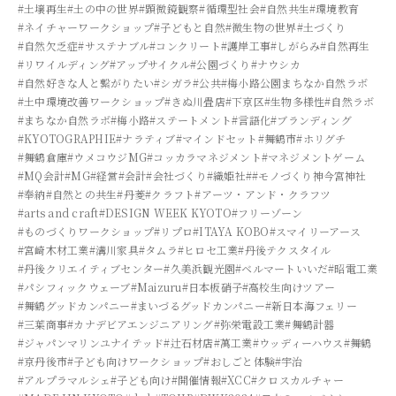
#土壌再生
#土の中の世界
#顕微鏡観察
#循環型社会
#自然共生
#環境教育
#ネイチャーワークショップ
#子どもと自然
#微生物の世界
#土づくり
#自然欠乏症
#サステナブル
#コンクリート
#護岸工事
#しがらみ
#自然再生
#リワイルディング
#アップサイクル
#公園づくり
#ナウシカ
#自然好きな人と繋がりたい
#シガラ
#公共
#梅小路公園まちなか自然ラボ
#土中環境改善ワークショップ
#きぬ川畳店
#下京区
#生物多様性
#自然ラボ
#まちなか自然ラボ
#梅小路
#ステートメント
#言語化
#ブランディング
#KYOTOGRAPHIE
#ナラティブ
#マインドセット
#舞鶴市
#ホリグチ
#舞鶴倉庫
#ウメコウジMG
#コッカラマネジメント
#マネジメントゲーム
#MQ会計
#MG
#経営
#会計
#会社づくり
#織姫社
##モノづくり神今宮神社
#奉納
#自然との共生
#丹菱
#クラフト
#アーツ・アンド・クラフツ
#arts and craft
#DESIGN WEEK KYOTO
#フリーゾーン
#ものづくりワークショップ
#リプロ
#ITAYA KOBO
#スマイリーアース
#宮崎木材工業
#溝川家具
#タムラ
#ヒロセ工業
#丹後テクスタイル
#丹後クリエイティブセンター
#久美浜観光園
#ベルマートいいだ
#昭電工業
#パシフィックウェーブ
#Maizuru
#日本板硝子
#高校生向けツアー
#舞鶴グッドカンパニー
#まいづるグッドカンパニー
#新日本海フェリー
#三葉商事
#カナデビアエンジニアリング
#弥栄電設工業
#舞鶴計器
#ジャパンマリンユナイテッド
#辻石材店
#萬工業
#ウッディーハウス
#舞鶴
#京丹後市
#子ども向けワークショップ
#おしごと体験
#宇治
#アルプラマルシェ
#子ども向け
#開催情報
#XCC
#クロスカルチャー