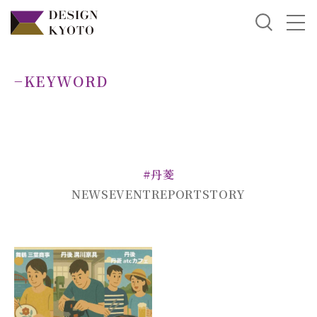
−KEYWORD
#丹菱
NEWS
EVENT
REPORT
STORY