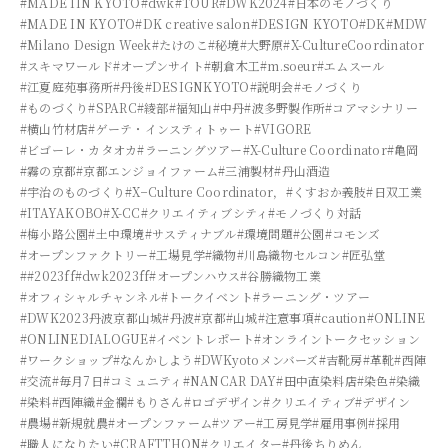
#MADE IIN KYOTO
#dwk
#TOUR
#DWK2024
#日本のモノづくり
#MADE IN KYOTO
#DK creative salon
#DESIGN KYOTO
#DK
#MDW
#Milano Design Week
#たけのこ
#秘境
#大野原
#X-CultureCoordinator
#スキマワールド
#オープンサイト
#朝倉木工
#m.soeur
#エムスール
#江夏庭苑事務所
#丹後
#DESIGNKYOTO
#説明会
#モノづくり
#ものづくり
#SPARC
#綾部
#福知山
#中丹
#波多野製作所
#コアマシナリー
#横山竹材店
#ゲーテ・インスティトゥート
#VIGORE
#ビゴーレ・カタオカ
#ラーニングツアー
#X-Culture Coordinator
#亀岡
#霧の京都
#京都エンジョイファーム
#三浦製材
#丹山酒造
#宇治のものづくり
#X−Culture Coordinator，
#くすおか義肢
#日双工業
#ITAYAKOBO
#X-CC
#クリエイティブシティ
#モノづくり対話
#梅小路公園
#土中環境
#サスティナブル
#環境問題
#公園
#コモンズ
#オープンファクトリー
#工場見学
#織物
#川島織物セルコン
#匠弘堂
##2023ff
#dwk2023ff
#オープンハウス
#谷勝織物工業
#オフィシャルチャンネル
#トークイベント
#ラーニング・ツアー
#DWK2023丹波京都山城
#丹波
#京都
#山城
#注意事項
#caution
#ONLINE
#ONLINEDIALOGUE
#イベントレポート
#オンライントークセッション
#ワークショップ
#なんかしよう
#DWKyotoメンバーズ
#吉靴房
#革靴
#西陣
#交流
#毎月7日
#コミュニティ
#NANCAR DAY
#田中直染料店
#染色
#染織
#染料
#西陣織
#金襴
#もりさん
#ロゴデザイン
#クリエイティブ
#デザイン
#農場
#新規就農
#オープンファーム
#ツアー
#工房見学
#雇用事例
#採用
#職人になりたい
#CRAFTTHON
#クリエイター
#丹後ちりめん