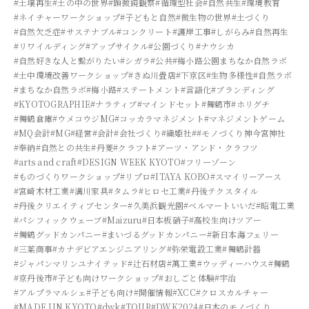
#土壌再生
#土の中の世界
#顕微鏡観察
#循環型社会
#自然共生
#環境教育
#ネイチャーワークショップ
#子どもと自然
#微生物の世界
#土づくり
#自然欠乏症
#サステナブル
#コンクリート
#護岸工事
#しがらみ
#自然再生
#リワイルディング
#アップサイクル
#公園づくり
#ナウシカ
#自然好きな人と繋がりたい
#シガラ
#公共
#梅小路公園まちなか自然ラボ
#土中環境改善ワークショップ
#きぬ川畳店
#下京区
#生物多様性
#自然ラボ
#まちなか自然ラボ
#梅小路
#ステートメント
#言語化
#ブランディング
#KYOTOGRAPHIE
#ナラティブ
#マインドセット
#舞鶴市
#ホリグチ
#舞鶴倉庫
#ウメコウジMG
#コッカラマネジメント
#マネジメントゲーム
#MQ会計
#MG
#経営
#会計
#会社づくり
#織姫社
##モノづくり神今宮神社
#奉納
#自然との共生
#丹菱
#クラフト
#アーツ・アンド・クラフツ
#arts and craft
#DESIGN WEEK KYOTO
#フリーゾーン
#ものづくりワークショップ
#リプロ
#ITAYA KOBO
#スマイリーアース
#宮崎木材工業
#溝川家具
#タムラ
#ヒロセ工業
#丹後テクスタイル
#丹後クリエイティブセンター
#久美浜観光園
#ベルマートいいだ
#昭電工業
#パシフィックウェーブ
#Maizuru
#日本板硝子
#高校生向けツアー
#舞鶴グッドカンパニー
#まいづるグッドカンパニー
#新日本海フェリー
#三葉商事
#カナデビアエンジニアリング
#弥栄電設工業
#舞鶴計器
#ジャパンマリンユナイテッド
#辻石材店
#萬工業
#ウッディーハウス
#舞鶴
#京丹後市
#子ども向けワークショップ
#おしごと体験
#宇治
#アルプラマルシェ
#子ども向け
#開催情報
#XCC
#クロスカルチャー
#MADE IIN KYOTO
#dwk
#TOUR
#DWK2024
#日本のモノづくり