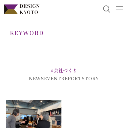
−KEYWORD
#会社づくり
NEWS
EVENT
REPORT
STORY