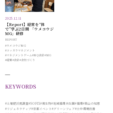
2025.12.11
【Report】経営を“体
で”学ぶ2日間 「ウメコウジ
MG」研修
REPORT
#ウメコウジMG
#コッカラマネジメント
#マネジメントゲーム
#MQ会計
#MG
#経営
#会計
#会社づくり
KEYWORDS
#土壌肥沃度調査
#SOFIX
#微生物
#地域循環共生圏
#循環
#里山の知恵
#リジェネラティブ
#京都イベント
#グリーンフェア
#土中環境改善