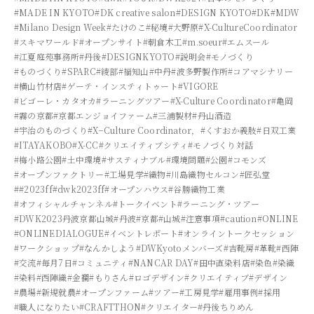
#MADE IN KYOTO
#DK creative salon
#DESIGN KYOTO
#DK
#MDW
#Milano Design Week
#たけのこ
#秘境
#大野原
#X-CultureCoordinator
#スキマワールド
#オープンサイト
#朝倉木工
#m.soeur
#エムスール
#江夏庭苑事務所
#丹後
#DESIGNKYOTO
#説明会
#モノづくり
#ものづくり
#SPARC
#綾部
#福知山
#中丹
#波多野製作所
#コアマシナリー
#横山竹材店
#ゲーテ・インスティトゥート
#VIGORE
#ビゴーレ・カタオカ
#ラーニングツアー
#X-Culture Coordinator
#亀岡
#霧の京都
#京都エンジョイファーム
#三浦製材
#丹山酒造
#宇治のものづくり
#X−Culture Coordinator，
#くすおか義肢
#日双工業
#ITAYAKOBO
#X-CC
#クリエイティブシティ
#モノづくり対話
#梅小路公園
#土中環境
#サスティナブル
#環境問題
#公園
#コモンズ
#オープンファクトリー
#工場見学
#織物
#川島織物セルコン
#匠弘堂
##2023ff
#dwk2023ff
#オープンハウス
#谷勝織物工業
#オフィシャルチャンネル
#トークイベント
#ラーニング・ツアー
#DWK2023丹波京都山城
#丹波
#京都
#山城
#注意事項
#caution
#ONLINE
#ONLINEDIALOGUE
#イベントレポート
#オンライントークセッション
#ワークショップ
#なんかしよう
#DWKyotoメンバーズ
#吉靴房
#革靴
#西陣
#交流
#毎月7日
#コミュニティ
#NANCAR DAY
#田中直染料店
#染色
#染織
#染料
#西陣織
#金襴
#もりさん
#ロゴデザイン
#クリエイティブ
#デザイン
#農場
#新規就農
#オープンファーム
#ツアー
#工房見学
#雇用事例
#採用
#職人になりたい
#CRAFTTHON
#クリエイター
#丹後ちりめん