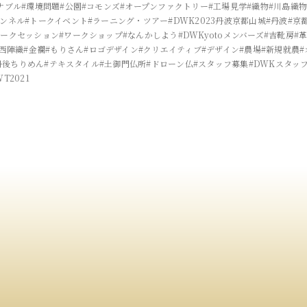
ナブル
#環境問題
#公園
#コモンズ
#オープンファクトリー
#工場見学
#織物
#川島織
ャンネル
#トークイベント
#ラーニング・ツアー
#DWK2023丹波京都山城
#丹波
#京
トークセッション
#ワークショップ
#なんかしよう
#DWKyotoメンバーズ
#吉靴房
#
#西陣織
#金襴
#もりさん
#ロゴデザイン
#クリエイティブ
#デザイン
#農場
#新規就農
丹後ちりめん
#テキスタイル
#土御門仏所
#ドローン仏
#スタッフ募集
#DWKスタッ
WT2021