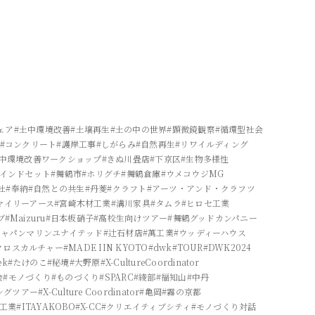
ェア
#土中環境改善
#土壌再生
#土の中の世界
#顕微鏡観察
#循環型社会
#コンクリート
#護岸工事
#しがらみ
#自然再生
#リワイルディング
土中環境改善ワークショップ
#きぬ川畳店
#下京区
#生物多様性
マインドセット
#舞鶴市
#ホリグチ
#舞鶴倉庫
#ウメコウジMG
社
#奉納
#自然との共生
#丹菱
#クラフト
#アーツ・アンド・クラフツ
マイリーアース
#宮崎木材工業
#溝川家具
#タムラ
#ヒロセ工業
ブ
#Maizuru
#日本板硝子
#高校生向けツアー
#舞鶴グッドカンパニー
ジャパンマリンユナイテッド
#辻石材店
#萬工業
#ウッディーハウス
クロスカルチャー
#MADE IIN KYOTO
#dwk
#TOUR
#DWK2024
ek
#たけのこ
#秘境
#大野原
#X-CultureCoordinator
会
#モノづくり
#ものづくり
#SPARC
#綾部
#福知山
#中丹
ングツアー
#X-Culture Coordinator
#亀岡
#霧の京都
双工業
#ITAYAKOBO
#X-CC
#クリエイティブシティ
#モノづくり対話