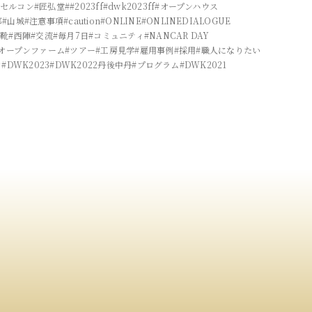
物セルコン
#匠弘堂
##2023ff
#dwk2023ff
#オープンハウス
都
#山城
#注意事項
#caution
#ONLINE
#ONLINEDIALOGUE
革靴
#西陣
#交流
#毎月7日
#コミュニティ
#NANCAR DAY
#オープンファーム
#ツアー
#工房見学
#雇用事例
#採用
#職人になりたい
フ
#DWK2023
#DWK2022丹後中丹
#プログラム
#DWK2021