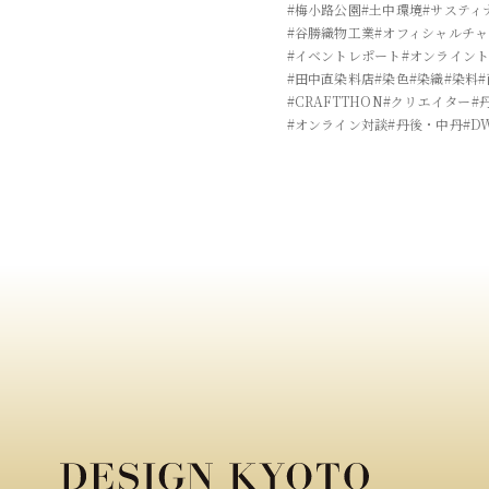
#梅小路公園
#土中環境
#サスティ
#谷勝織物工業
#オフィシャルチ
#イベントレポート
#オンライン
#田中直染料店
#染色
#染織
#染料
#CRAFTTHON
#クリエイター
#
#オンライン対談
#丹後・中丹
#D