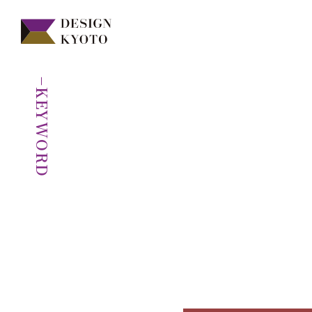
−KEYWORD