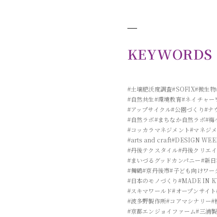
KEYWORDS
#土壌肥沃度調査
#SOFIX
#微生物
#自然共生
#環境教育
#ネイチャー
#アップサイクル
#公園づくり
#ナ
#自然ラボ
#まちなか自然ラボ
#梅
#コッカラマネジメント
#マネジ
#arts and craft
#DESIGN WEE
#丹後テクスタイル
#丹後クリエ
#まいづるグッドカンパニー
#新
#舞鶴
#京丹後市
#子ども向けワー
#日本のモノづくり
#MADE IN 
#スキマワールド
#オープンサイト
#波多野製作所
#コアマシナリー
#
#京都エンジョイファーム
#三浦