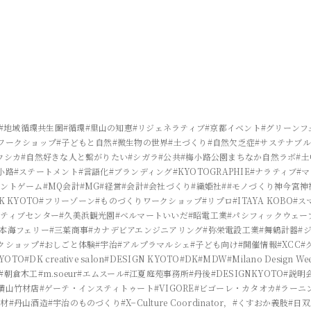
#地域循環共生圏
#循環
#里山の知恵
#リジェネラティブ
#京都イベント
#グリーンフ
ワークショップ
#子どもと自然
#微生物の世界
#土づくり
#自然欠乏症
#サステナブル
ウシカ
#自然好きな人と繋がりたい
#シガラ
#公共
#梅小路公園まちなか自然ラボ
#
小路
#ステートメント
#言語化
#ブランディング
#KYOTOGRAPHIE
#ナラティブ
#
メントゲーム
#MQ会計
#MG
#経営
#会計
#会社づくり
#織姫社
##モノづくり神今宮神
K KYOTO
#フリーゾーン
#ものづくりワークショップ
#リプロ
#ITAYA KOBO
#ス
イティブセンター
#久美浜観光園
#ベルマートいいだ
#昭電工業
#パシフィックウェー
日本海フェリー
#三葉商事
#カナデビアエンジニアリング
#弥栄電設工業
#舞鶴計器
#
クショップ
#おしごと体験
#宇治
#アルプラマルシェ
#子ども向け
#開催情報
#XCC
#
KYOTO
#DK creative salon
#DESIGN KYOTO
#DK
#MDW
#Milano Design We
#朝倉木工
#m.soeur
#エムスール
#江夏庭苑事務所
#丹後
#DESIGNKYOTO
#説明
横山竹材店
#ゲーテ・インスティトゥート
#VIGORE
#ビゴーレ・カタオカ
#ラーニ
製材
#丹山酒造
#宇治のものづくり
#X−Culture Coordinator，
#くすおか義肢
#日