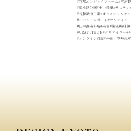
#京都エンジョイファーム
#三浦
#梅小路公園
#土中環境
#サスティ
#谷勝織物工業
#オフィシャルチ
#イベントレポート
#オンライン
#田中直染料店
#染色
#染織
#染料
#CRAFTTHON
#クリエイター
#
#オンライン対談
#丹後・中丹
#D