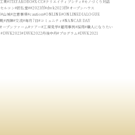
双工業
#ITAYAKOBO
#X-CC
#クリエイティブシティ
#モノづくり対話
物セルコン
#匠弘堂
##2023ff
#dwk2023ff
#オープンハウス
都
#山城
#注意事項
#caution
#ONLINE
#ONLINEDIALOGUE
革靴
#西陣
#交流
#毎月7日
#コミュニティ
#NANCAR DAY
#オープンファーム
#ツアー
#工房見学
#雇用事例
#採用
#職人になりたい
フ
#DWK2023
#DWK2022丹後中丹
#プログラム
#DWK2021