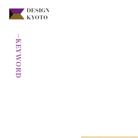
−KEYWORD