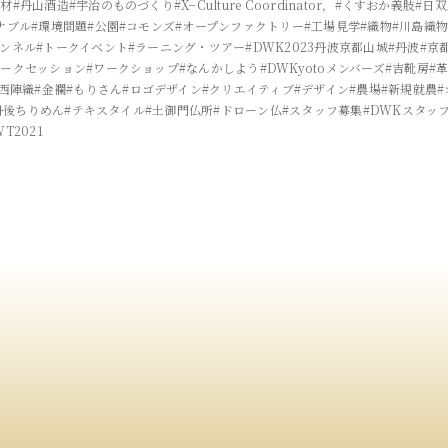
製材
#丹山酒造
#宇治のものづくり
#X−Culture Coordinator，
#くすおか義肢
#日
ナブル
#環境問題
#公園
#コモンズ
#オープンファクトリー
#工場見学
#織物
#川島織
ャンネル
#トークイベント
#ラーニング・ツアー
#DWK2023丹波京都山城
#丹波
#京
トークセッション
#ワークショップ
#なんかしよう
#DWKyotoメンバーズ
#吉靴房
#
#西陣織
#金襴
#もりさん
#ロゴデザイン
#クリエイティブ
#デザイン
#農場
#新規就農
丹後ちりめん
#テキスタイル
#土御門仏所
#ドローン仏
#スタッフ募集
#DWKスタッ
WT2021