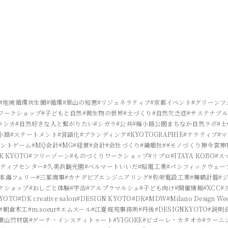
#地域循環共生圏
#循環
#里山の知恵
#リジェネラティブ
#京都イベント
#グリーンフ
ワークショップ
#子どもと自然
#微生物の世界
#土づくり
#自然欠乏症
#サステナブル
ウシカ
#自然好きな人と繋がりたい
#シガラ
#公共
#梅小路公園まちなか自然ラボ
#
小路
#ステートメント
#言語化
#ブランディング
#KYOTOGRAPHIE
#ナラティブ
#
メントゲーム
#MQ会計
#MG
#経営
#会計
#会社づくり
#織姫社
##モノづくり神今宮神
K KYOTO
#フリーゾーン
#ものづくりワークショップ
#リプロ
#ITAYA KOBO
#ス
イティブセンター
#久美浜観光園
#ベルマートいいだ
#昭電工業
#パシフィックウェー
日本海フェリー
#三葉商事
#カナデビアエンジニアリング
#弥栄電設工業
#舞鶴計器
#
クショップ
#おしごと体験
#宇治
#アルプラマルシェ
#子ども向け
#開催情報
#XCC
#
KYOTO
#DK creative salon
#DESIGN KYOTO
#DK
#MDW
#Milano Design We
#朝倉木工
#m.soeur
#エムスール
#江夏庭苑事務所
#丹後
#DESIGNKYOTO
#説明
横山竹材店
#ゲーテ・インスティトゥート
#VIGORE
#ビゴーレ・カタオカ
#ラーニ