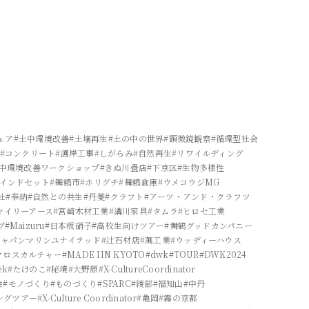
ェア
#土中環境改善
#土壌再生
#土の中の世界
#顕微鏡観察
#循環型社会
#コンクリート
#護岸工事
#しがらみ
#自然再生
#リワイルディング
土中環境改善ワークショップ
#きぬ川畳店
#下京区
#生物多様性
マインドセット
#舞鶴市
#ホリグチ
#舞鶴倉庫
#ウメコウジMG
社
#奉納
#自然との共生
#丹菱
#クラフト
#アーツ・アンド・クラフツ
マイリーアース
#宮崎木材工業
#溝川家具
#タムラ
#ヒロセ工業
ブ
#Maizuru
#日本板硝子
#高校生向けツアー
#舞鶴グッドカンパニー
ジャパンマリンユナイテッド
#辻石材店
#萬工業
#ウッディーハウス
クロスカルチャー
#MADE IIN KYOTO
#dwk
#TOUR
#DWK2024
ek
#たけのこ
#秘境
#大野原
#X-CultureCoordinator
会
#モノづくり
#ものづくり
#SPARC
#綾部
#福知山
#中丹
ングツアー
#X-Culture Coordinator
#亀岡
#霧の京都