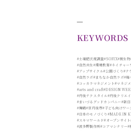
KEYWORDS
#土壌肥沃度調査
#SOFIX
#微生物
#自然共生
#環境教育
#ネイチャー
#アップサイクル
#公園づくり
#ナ
#自然ラボ
#まちなか自然ラボ
#梅
#コッカラマネジメント
#マネジ
#arts and craft
#DESIGN WEE
#丹後テクスタイル
#丹後クリエ
#まいづるグッドカンパニー
#新
#舞鶴
#京丹後市
#子ども向けワー
#日本のモノづくり
#MADE IN 
#スキマワールド
#オープンサイト
#波多野製作所
#コアマシナリー
#