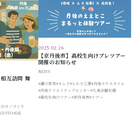
2025.02.26
【京丹後市】高校生向けプレツアー
開催のお知らせ
NEWS
8月相互訪問 舞
#溝川家具
#タムラ
#ヒロセ工業
#丹後テクスタイル
#丹後クリエイティブセンター
#久美浜観光園
#高校生向けツアー
#京丹後市
#ツアー
本のモノづくり
 KYOTO
#DK