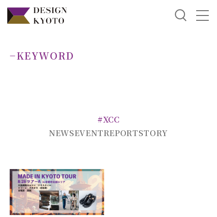
−KEYWORD
#XCC
NEWS
EVENT
REPORT
STORY