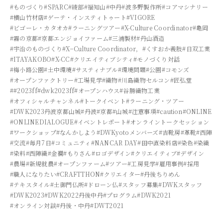
#ものづくり
#SPARC
#綾部
#福知山
#中丹
#波多野製作所
#コアマシナリー
#横山竹材店
#ゲーテ・インスティトゥート
#VIGORE
#ビゴーレ・カタオカ
#ラーニングツアー
#X-Culture Coordinator
#亀岡
#霧の京都
#京都エンジョイファーム
#三浦製材
#丹山酒造
#宇治のものづくり
#X−Culture Coordinator，
#くすおか義肢
#日双工業
#ITAYAKOBO
#X-CC
#クリエイティブシティ
#モノづくり対話
#梅小路公園
#土中環境
#サスティナブル
#環境問題
#公園
#コモンズ
#オープンファクトリー
#工場見学
#織物
#川島織物セルコン
#匠弘堂
##2023ff
#dwk2023ff
#オープンハウス
#谷勝織物工業
#オフィシャルチャンネル
#トークイベント
#ラーニング・ツアー
#DWK2023丹波京都山城
#丹波
#京都
#山城
#注意事項
#caution
#ONLINE
#ONLINEDIALOGUE
#イベントレポート
#オンライントークセッション
#ワークショップ
#なんかしよう
#DWKyotoメンバーズ
#吉靴房
#革靴
#西陣
#交流
#毎月7日
#コミュニティ
#NANCAR DAY
#田中直染料店
#染色
#染織
#染料
#西陣織
#金襴
#もりさん
#ロゴデザイン
#クリエイティブ
#デザイン
#農場
#新規就農
#オープンファーム
#ツアー
#工房見学
#雇用事例
#採用
#職人になりたい
#CRAFTTHON
#クリエイター
#丹後ちりめん
#テキスタイル
#土御門仏所
#ドローン仏
#スタッフ募集
#DWKスタッフ
#DWK2023
#DWK2022丹後中丹
#プログラム
#DWK2021
#オンライン対談
#丹後・中丹
#DWT2021