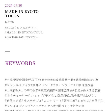
2024.07.30
MADE IN KYOTO
TOURS
NEWS
#XCC
#クロスカルチャー
#MADE IIN KYOTO
#TOUR
#DWK2024
#X-CC
#ツアー
KEYWORDS
#土壌肥沃度調査
#SOFIX
#微生物
#地域循環共生圏
#循環
#里山の知恵
#リジェネラティブ
#京都イベント
#グリーンフェア
#土中環境改善
#土壌再生
#土の中の世界
#顕微鏡観察
#循環型社会
#自然共生
#環境教育
#ネイチャーワークショップ
#子どもと自然
#微生物の世界
#土づくり
#自然欠乏症
#サステナブル
#コンクリート
#護岸工事
#しがらみ
#自然再生
#リワイルディング
#アップサイクル
#公園づくり
#ナウシカ
#自然好きな人と繋がりたい
#シガラ
#公共
#梅小路公園まちなか自然ラボ