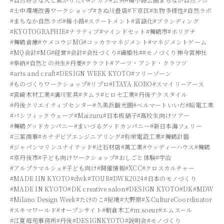
#土中環境改善ワークショップ
#きぬ川畳店
#下京区
#生物多様性
#自然ラボ
#まちなか自然ラボ
#梅小路
#ステートメント
#言語化
#ブランディング
#KYOTOGRAPHIE
#ナラティブ
#マインドセット
#舞鶴市
#ホリグチ
#舞鶴倉庫
#ウメコウジMG
#コッカラマネジメント
#マネジメントゲーム
#MQ会計
#MG
#経営
#会計
#会社づくり
#織姫社
##モノづくり神今宮神社
#奉納
#自然との共生
#丹菱
#クラフト
#アーツ・アンド・クラフツ
#arts and craft
#DESIGN WEEK KYOTO
#フリーゾーン
#ものづくりワークショップ
#リプロ
#ITAYA KOBO
#スマイリーアース
#宮崎木材工業
#溝川家具
#タムラ
#ヒロセ工業
#丹後テクスタイル
#丹後クリエイティブセンター
#久美浜観光園
#ベルマートいいだ
#昭電工業
#パシフィックウェーブ
#Maizuru
#日本板硝子
#高校生向けツアー
#舞鶴グッドカンパニー
#まいづるグッドカンパニー
#新日本海フェリー
#三葉商事
#カナデビアエンジニアリング
#弥栄電設工業
#舞鶴計器
#ジャパンマリンユナイテッド
#辻石材店
#萬工業
#ウッディーハウス
#舞鶴
#京丹後市
#子ども向けワークショップ
#おしごと体験
#宇治
#アルプラマルシェ
#子ども向け
#開催情報
#XCC
#クロスカルチャー
#MADE IIN KYOTO
#dwk
#TOUR
#DWK2024
#日本のモノづくり
#MADE IN KYOTO
#DK creative salon
#DESIGN KYOTO
#DK
#MDW
#Milano Design Week
#たけのこ
#秘境
#大野原
#X-CultureCoordinator
#スキマワールド
#オープンサイト
#朝倉木工
#m.soeur
#エムスール
#江夏庭苑事務所
#丹後
#DESIGNKYOTO
#説明会
#モノづくり