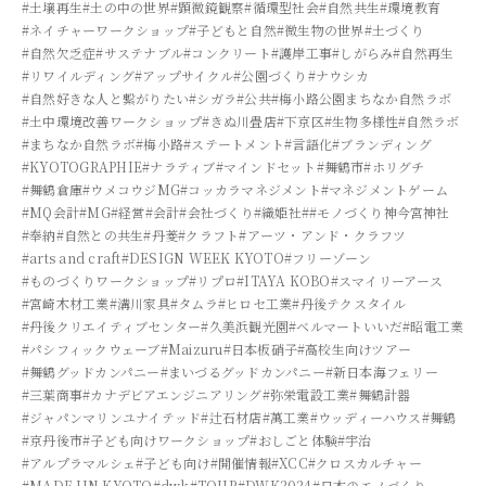
#土壌再生
#土の中の世界
#顕微鏡観察
#循環型社会
#自然共生
#環境教育
#ネイチャーワークショップ
#子どもと自然
#微生物の世界
#土づくり
#自然欠乏症
#サステナブル
#コンクリート
#護岸工事
#しがらみ
#自然再生
#リワイルディング
#アップサイクル
#公園づくり
#ナウシカ
#自然好きな人と繋がりたい
#シガラ
#公共
#梅小路公園まちなか自然ラボ
#土中環境改善ワークショップ
#きぬ川畳店
#下京区
#生物多様性
#自然ラボ
#まちなか自然ラボ
#梅小路
#ステートメント
#言語化
#ブランディング
#KYOTOGRAPHIE
#ナラティブ
#マインドセット
#舞鶴市
#ホリグチ
#舞鶴倉庫
#ウメコウジMG
#コッカラマネジメント
#マネジメントゲーム
#MQ会計
#MG
#経営
#会計
#会社づくり
#織姫社
##モノづくり神今宮神社
#奉納
#自然との共生
#丹菱
#クラフト
#アーツ・アンド・クラフツ
#arts and craft
#DESIGN WEEK KYOTO
#フリーゾーン
#ものづくりワークショップ
#リプロ
#ITAYA KOBO
#スマイリーアース
#宮崎木材工業
#溝川家具
#タムラ
#ヒロセ工業
#丹後テクスタイル
#丹後クリエイティブセンター
#久美浜観光園
#ベルマートいいだ
#昭電工業
#パシフィックウェーブ
#Maizuru
#日本板硝子
#高校生向けツアー
#舞鶴グッドカンパニー
#まいづるグッドカンパニー
#新日本海フェリー
#三葉商事
#カナデビアエンジニアリング
#弥栄電設工業
#舞鶴計器
#ジャパンマリンユナイテッド
#辻石材店
#萬工業
#ウッディーハウス
#舞鶴
#京丹後市
#子ども向けワークショップ
#おしごと体験
#宇治
#アルプラマルシェ
#子ども向け
#開催情報
#XCC
#クロスカルチャー
#MADE IIN KYOTO
#dwk
#TOUR
#DWK2024
#日本のモノづくり