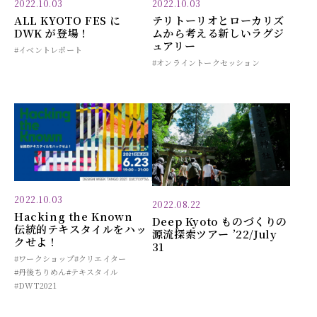
2022.10.03
2022.10.03
ALL KYOTO FES に
テリトーリオとローカリズ
DWK が登場！
ムから考える新しいラグジ
ュアリー
#イベントレポート
#オンライントークセッション
2022.10.03
2022.08.22
Hacking the Known
Deep Kyoto ものづくりの
伝統的テキスタイルをハッ
源流探索ツアー ’22/July
クせよ！
31
#ワークショップ
#クリエイター
#丹後ちりめん
#テキスタイル
#DWT2021