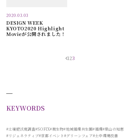
2020.03.03
DESIGN WEEK
KYOTO2020 Highlight
Movieが公開されました！
投
1
2
3
稿
ナ
ビ
ゲ
ー
KEYWORDS
シ
ョ
ン
#土壌肥沃度調査
#SOFIX
#微生物
#地域循環共生圏
#循環
#里山の知恵
#リジェネラティブ
#京都イベント
#グリーンフェア
#土中環境改善