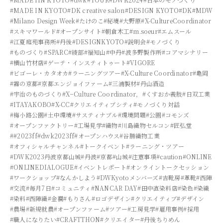
#MADE IN KYOTO
#DK creative salon
#DESIGN KYOTO
#DK
#MDW
#Milano Design Week
#たけのこ
#秘境
#大野原
#X-CultureCoordinator
#スキマワールド
#オープンサイト
#朝倉木工
#m.soeur
#エムスール
#江夏庭苑事務所
#丹後
#DESIGNKYOTO
#説明会
#モノづくり
#ものづくり
#SPARC
#綾部
#福知山
#中丹
#波多野製作所
#コアマシナリー
#横山竹材店
#ゲーテ・インスティトゥート
#VIGORE
#ビゴーレ・カタオカ
#ラーニングツアー
#X-Culture Coordinator
#亀岡
#霧の京都
#京都エンジョイファーム
#三浦製材
#丹山酒造
#宇治のものづくり
#X−Culture Coordinator，
#くすおか義肢
#日双工業
#ITAYAKOBO
#X-CC
#クリエイティブシティ
#モノづくり対話
#梅小路公園
#土中環境
#サスティナブル
#環境問題
#公園
#コモンズ
#オープンファクトリー
#工場見学
#織物
#川島織物セルコン
#匠弘堂
##2023ff
#dwk2023ff
#オープンハウス
#谷勝織物工業
#オフィシャルチャンネル
#トークイベント
#ラーニング・ツアー
#DWK2023丹波京都山城
#丹波
#京都
#山城
#注意事項
#caution
#ONLINE
#ONLINEDIALOGUE
#イベントレポート
#オンライントークセッション
#ワークショップ
#なんかしよう
#DWKyotoメンバーズ
#吉靴房
#革靴
#西陣
#交流
#毎月7日
#コミュニティ
#NANCAR DAY
#田中直染料店
#染色
#染織
#染料
#西陣織
#金襴
#もりさん
#ロゴデザイン
#クリエイティブ
#デザイン
#農場
#新規就農
#オープンファーム
#ツアー
#工房見学
#雇用事例
#採用
#職人になりたい
#CRAFTTHON
#クリエイター
#丹後ちりめん