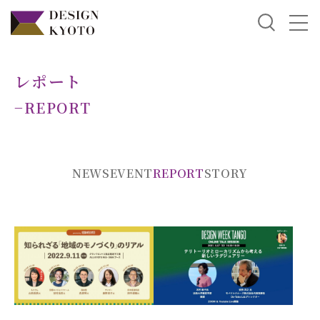
レポート
−REPORT
NEWS
EVENT
REPORT
STORY